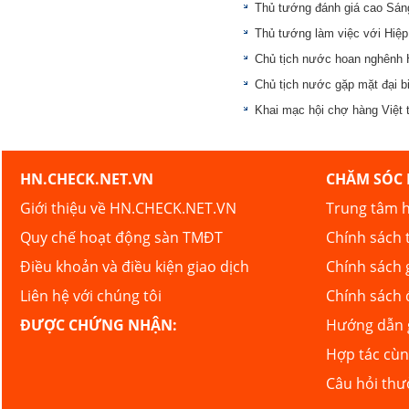
Thủ tướng đánh giá cao Sáng
Thủ tướng làm việc với Hiệp
Chủ tịch nước hoan nghênh H
Chủ tịch nước gặp mặt đại b
Khai mạc hội chợ hàng Việt 
HN.CHECK.NET.VN
CHĂM SÓC
Giới thiệu về HN.CHECK.NET.VN
Trung tâm h
Quy chế hoạt động sàn TMĐT
Chính sách 
Điều khoản và điều kiện giao dịch
Chính sách 
Liên hệ với chúng tôi
Chính sách 
ĐƯỢC CHỨNG NHẬN:
Hướng dẫn g
Hợp tác cù
Câu hỏi th