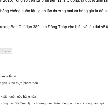
2015. Tổng số tiền xử phạt trên 11, 2 tỷ đồng, ra quyết định k
hòng chống buôn lậu, gian lận thương mại và hàng giả là đối t
ng Ban Chỉ đạo 389 tỉnh Đồng Tháp cho biết, về lâu dài sẽ tập
ÀNG GIẢ
m mùa lễ hội
ữ gần 3 tấn thực phẩm ‘bẩn’
 xuất nguồn gốc hàng hóa
 cùng các đội Quản lý thị trường thực hiện công tác phòng chống hàng giả