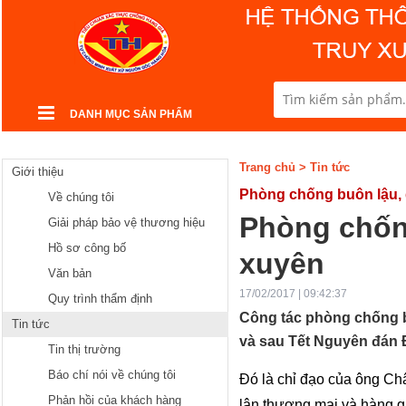
DANH MỤC SẢN PHẨM
Trang chủ
>
Tin tức
Giới thiệu
Phòng chống buôn lậu, 
Về chúng tôi
Phòng chống
Giải pháp bảo vệ thương hiệu
Hồ sơ công bố
xuyên
Văn bản
17/02/2017 | 09:42:37
Quy trình thẩm định
Công tác phòng chống bu
Tin tức
và sau Tết Nguyên đán 
Tin thị trường
Báo chí nói về chúng tôi
Đó là chỉ đạo của ông Ch
Phản hồi của khách hàng
lận thương mại và hàng g