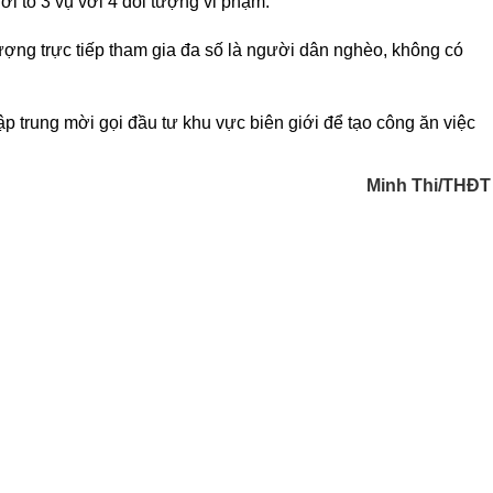
hởi tố 3 vụ với 4 đối tượng vi phạm.
ượng trực tiếp tham gia đa số là người dân nghèo, không có
 trung mời gọi đầu tư khu vực biên giới để tạo công ăn việc
Minh Thi/THĐT