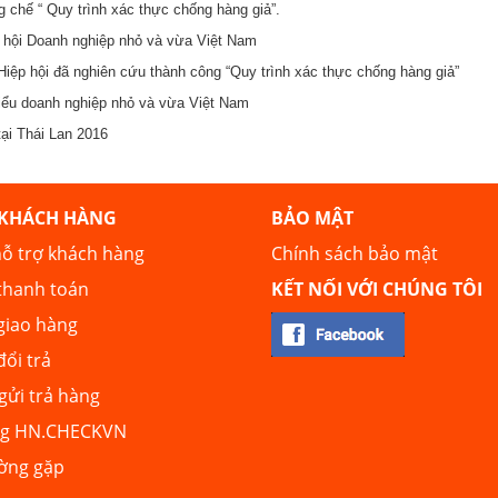
 chế “ Quy trình xác thực chống hàng giả”.
 hội Doanh nghiệp nhỏ và vừa Việt Nam
iệp hội đã nghiên cứu thành công “Quy trình xác thực chống hàng giả”
iểu doanh nghiệp nhỏ và vừa Việt Nam
tại Thái Lan 2016
 KHÁCH HÀNG
BẢO MẬT
ỗ trợ khách hàng
Chính sách bảo mật
thanh toán
KẾT NỐI VỚI CHÚNG TÔI
giao hàng
đổi trả
ửi trả hàng
ng HN.CHECKVN
ường gặp