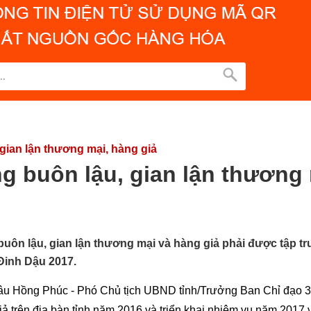
gian lận thương mại, hàng giả
 buôn lậu, gian lận thương 
ôn lậu, gian lận thương mại và hàng giả phải được tập tr
Đinh Dậu 2017.
âu Hồng Phúc - Phó Chủ tịch UBND tỉnh/Trưởng Ban Chỉ đạo 389
iả trên địa bàn tỉnh năm 2016 và triển khai nhiệm vụ năm 2017