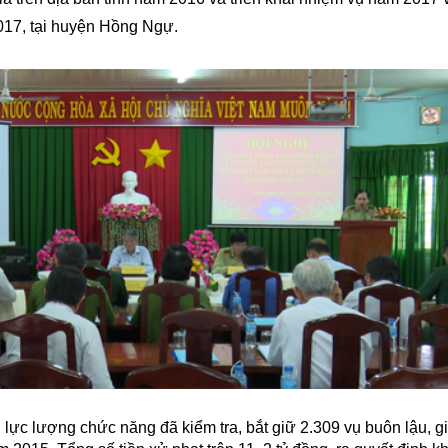
017, tại huyện Hồng Ngự.
lực lượng chức năng đã kiểm tra, bắt giữ 2.309 vụ buôn lậu, g