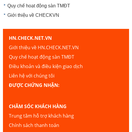
Quy chế hoạt động sàn TMĐT
Giới thiệu về CHECKVN
HN.CHECK.NET.VN
Giới thiệu về HN.CHECK.NET.VN
Quy chế hoạt động sàn TMĐT
Điều khoản và điều kiện giao dịch
Liên hệ với chúng tôi
ĐƯỢC CHỨNG NHẬN:
CHĂM SÓC KHÁCH HÀNG
Trung tâm hỗ trợ khách hàng
Chính sách thanh toán