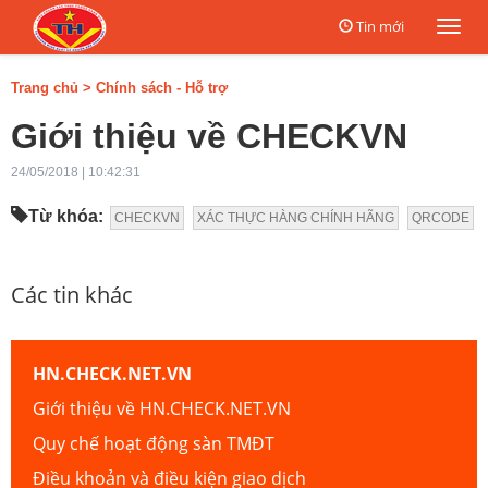
Tin mới
Togg
navi
Trang chủ
>
Chính sách - Hỗ trợ
Giới thiệu về CHECKVN
24/05/2018 | 10:42:31
Từ khóa:
CHECKVN
XÁC THỰC HÀNG CHÍNH HÃNG
QRCODE
Các tin khác
HN.CHECK.NET.VN
Giới thiệu về HN.CHECK.NET.VN
Quy chế hoạt động sàn TMĐT
Điều khoản và điều kiện giao dịch