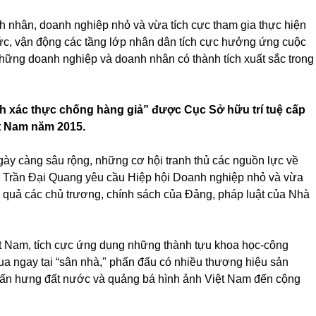
h nhân, doanh nghiệp nhỏ và vừa tích cực tham gia thực hiện
chức, vận động các tầng lớp nhân dân tích cực hưởng ứng cuộc
hững doanh nghiệp và doanh nhân có thành tích xuất sắc trong
nh xác thực chống hàng giả” được Cục Sở hữu trí tuệ cấp
t Nam năm 2015.
ngày càng sâu rộng, những cơ hội tranh thủ các nguồn lực về
ước Trần Đại Quang yêu cầu Hiệp hội Doanh nghiệp nhỏ và vừa
u quả các chủ trương, chính sách của Đảng, pháp luật của Nhà
t Nam, tích cực ứng dụng những thành tựu khoa học-công
hua ngay tại “sân nhà," phấn đấu có nhiều thương hiệu sản
 chấn hưng đất nước và quảng bá hình ảnh Việt Nam đến cộng