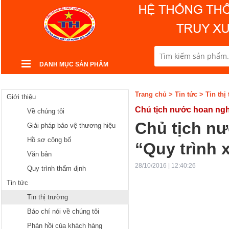
DANH MỤC SẢN PHẨM
Trang chủ
>
Tin tức
>
Tin thị
Giới thiệu
Chủ tịch nước hoan ngh
Về chúng tôi
Chủ tịch n
Giải pháp bảo vệ thương hiệu
Hồ sơ công bố
“Quy trình 
Văn bản
28/10/2016 | 12:40:26
Quy trình thẩm định
Tin tức
Tin thị trường
Báo chí nói về chúng tôi
Phản hồi của khách hàng