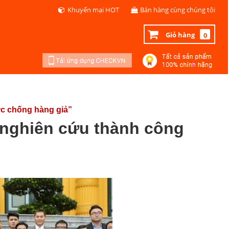
Khuyến mại HOT
Bán hàng cùng chúng tôi
Giỏ hàng
0
ực chống hàng giả”
 nghiên cứu thành công