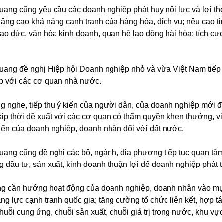
ang cũng yêu cầu các doanh nghiệp phát huy nội lực và lợi thế
 nâng cao khả năng cạnh tranh của hàng hóa, dịch vụ; nêu cao ti
ạo đức, văn hóa kinh doanh, quan hệ lao động hài hòa; tích cự
uang đề nghị Hiệp hội Doanh nghiệp nhỏ và vừa Việt Nam tiếp t
ệp với các cơ quan nhà nước.
ắng nghe, tiếp thu ý kiến của người dân, của doanh nghiệp mới
 kịp thời đề xuất với các cơ quan có thẩm quyền khen thưởng, 
hiến của doanh nghiệp, doanh nhân đối với đất nước.
uang cũng đề nghị các bộ, ngành, địa phương tiếp tục quan tâ
 đầu tư, sản xuất, kinh doanh thuận lợi để doanh nghiệp phát tr
g cần hướng hoạt động của doanh nghiệp, doanh nhân vào mục t
ng lực cạnh tranh quốc gia; tăng cường tổ chức liên kết, hợp 
huỗi cung ứng, chuỗi sản xuất, chuỗi giá trị trong nước, khu vự