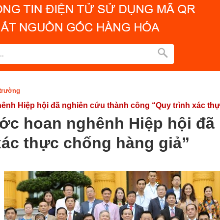
 trường
ênh Hiệp hội đã nghiên cứu thành công “Quy trình xác th
ước hoan nghênh Hiệp hội đã
xác thực chống hàng giả”