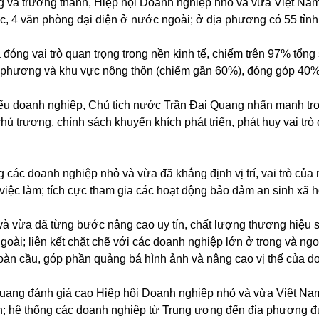
và trưởng thành, Hiệp hội Doanh nghiệp nhỏ và vừa Việt Nam
ộc, 4 văn phòng đại diện ở nước ngoài; ở địa phương có 55 tỉnh 
óng vai trò quan trọng trong nền kinh tế, chiếm trên 97% tổng 
ịa phương và khu vực nông thôn (chiếm gần 60%), đóng góp 40%
biểu doanh nghiệp, Chủ tịch nước Trần Đại Quang nhấn mạnh t
chủ trương, chính sách khuyến khích phát triển, phát huy vai t
.
các doanh nghiệp nhỏ và vừa đã khẳng định vị trí, vai trò của
u việc làm; tích cực tham gia các hoạt động bảo đảm an sinh xã h
à vừa đã từng bước nâng cao uy tín, chất lượng thương hiệu s
oài; liên kết chặt chẽ với các doanh nghiệp lớn ở trong và ngo
 toàn cầu, góp phần quảng bá hình ảnh và nâng cao vị thế của d
uang đánh giá cao Hiệp hội Doanh nghiệp nhỏ và vừa Việt Nam
; hệ thống các doanh nghiệp từ Trung ương đến địa phương đượ