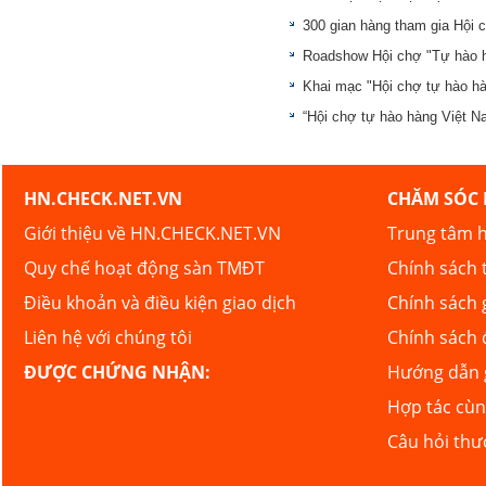
300 gian hàng tham gia Hội 
Roadshow Hội chợ "Tự hào h
Khai mạc "Hội chợ tự hào h
“Hội chợ tự hào hàng Việt 
HN.CHECK.NET.VN
CHĂM SÓC
Giới thiệu về HN.CHECK.NET.VN
Trung tâm h
Quy chế hoạt động sàn TMĐT
Chính sách 
Điều khoản và điều kiện giao dịch
Chính sách 
Liên hệ với chúng tôi
Chính sách 
ĐƯỢC CHỨNG NHẬN:
Hướng dẫn g
Hợp tác cù
Câu hỏi th