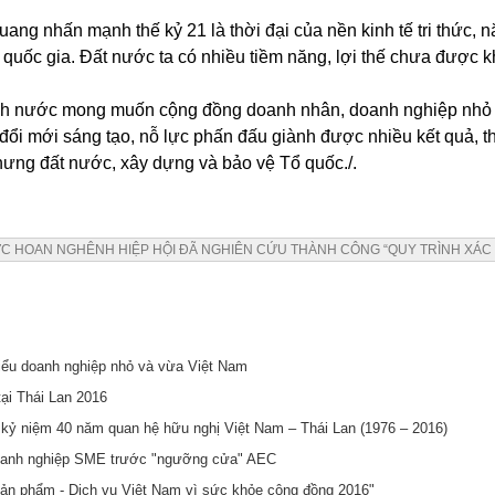
ang nhấn mạnh thế kỷ 21 là thời đại của nền kinh tế tri thức, n
uốc gia. Đất nước ta có nhiều tiềm năng, lợi thế chưa được k
tịch nước mong muốn cộng đồng doanh nhân, doanh nghiệp nhỏ v
, đổi mới sáng tạo, nỗ lực phấn đấu giành được nhiều kết quả, 
ưng đất nước, xây dựng và bảo vệ Tổ quốc./.
C HOAN NGHÊNH HIỆP HỘI ĐÃ NGHIÊN CỨU THÀNH CÔNG “QUY TRÌNH XÁC
iểu doanh nghiệp nhỏ và vừa Việt Nam
tại Thái Lan 2016
kỷ niệm 40 năm quan hệ hữu nghị Việt Nam – Thái Lan (1976 – 2016)
doanh nghiệp SME trước "ngưỡng cửa" AEC
ản phẩm - Dịch vụ Việt Nam vì sức khỏe cộng đồng 2016"