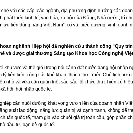
t chẽ với các cấp, các ngành, địa phương định hướng các doan
h phát triển kinh tế, văn hóa, xã hội của Đảng, Nhà nước; tổ 
 ưu tiên dùng hàng Việt Nam”; cổ vũ, biểu dương, vinh danh n
c hoan nghênh Hiệp hội đã nghiên cứu thành công “Quy trì
hế và được giải thưởng Sáng tạo Khoa học Công nghệ Việ
h tế khu vực và thế giới trong bối cảnh đất nước đang hội nhập 
n lý tiên tiến, cùng các khó khăn, thách thức mới, Chủ tịch n
p nhỏ và vừa cần quán triệt sâu sắc, tổ chức thực hiện có hiệ
-xã hội, hội nhập quốc tế.
ghiệp cần nuôi dưỡng khát vọng vươn lên của doanh nhân Việ
năng suất lao động, năng lực quản trị và cạnh tranh, không để t
 chuẩn quốc tế, tham gia vào chuỗi giá trị toàn cầu, góp phần
hà đầu tư, bạn bè quốc tế.