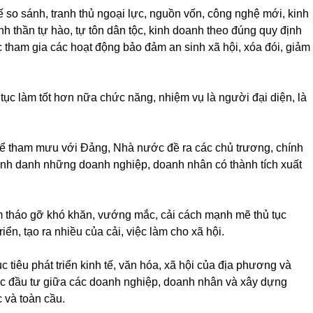
 so sánh, tranh thủ ngoại lực, nguồn vốn, công nghệ mới, kinh
nh thần tự hào, tự tôn dân tộc, kinh doanh theo đúng quy định
c tham gia các hoạt động bảo đảm an sinh xã hội, xóa đói, giảm
ục làm tốt hơn nữa chức năng, nhiệm vụ là người đại diện, là
 để tham mưu với Đảng, Nhà nước đề ra các chủ trương, chính
vinh danh những doanh nghiệp, doanh nhân có thành tích xuất
m tháo gỡ khó khăn, vướng mắc, cải cách mạnh mẽ thủ tục
iển, tạo ra nhiều của cải, việc làm cho xã hội.
iêu phát triển kinh tế, văn hóa, xã hội của địa phương và
tác đầu tư giữa các doanh nghiệp, doanh nhân và xây dựng
c và toàn cầu.