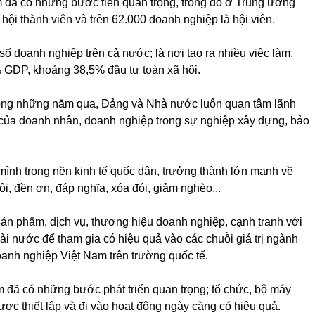
 đã có những bước tiến quan trọng, trong đó ở Trung ương
hội thành viên và trên 62.000 doanh nghiệp là hội viên.
số doanh nghiệp trên cả nước; là nơi tạo ra nhiều việc làm,
 GDP, khoảng 38,5% đầu tư toàn xã hội.
rong những năm qua, Đảng và Nhà nước luôn quan tâm lãnh
rò của doanh nhân, doanh nghiệp trong sự nghiệp xây dựng, bảo
 mình trong nền kinh tế quốc dân, trưởng thành lớn mạnh về
ội, đền ơn, đáp nghĩa, xóa đói, giảm nghèo...
ản phẩm, dịch vụ, thương hiệu doanh nghiệp, cạnh tranh với
ài nước để tham gia có hiệu quả vào các chuỗi giá trị ngành
oanh nghiệp Việt Nam trên trường quốc tế.
 đã có những bước phát triển quan trọng; tổ chức, bộ máy
c thiết lập và đi vào hoạt động ngày càng có hiệu quả.