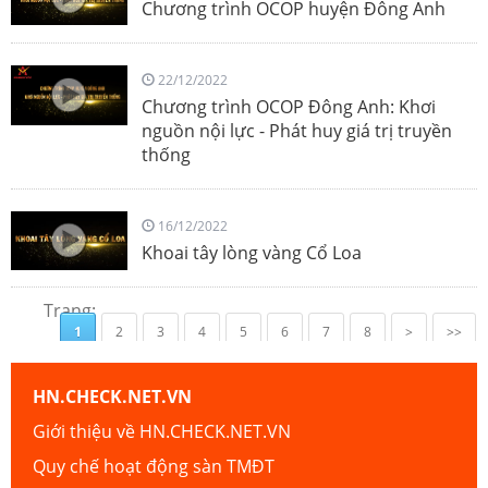
Chương trình OCOP huyện Đông Anh
22/12/2022
Chương trình OCOP Đông Anh: Khơi
nguồn nội lực - Phát huy giá trị truyền
thống
16/12/2022
Khoai tây lòng vàng Cổ Loa
Trang:
1
2
3
4
5
6
7
8
>
>>
HN.CHECK.NET.VN
Giới thiệu về HN.CHECK.NET.VN
Quy chế hoạt động sàn TMĐT