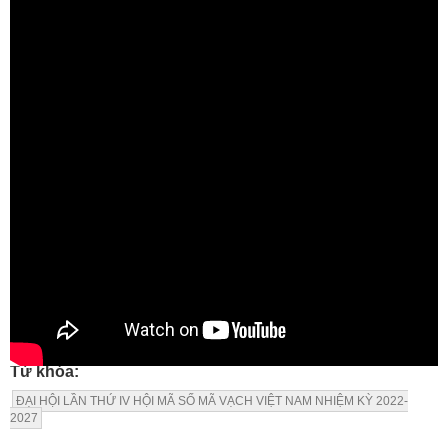
Từ khóa:
ĐẠI HỘI LẦN THỨ IV HỘI MÃ SỐ MÃ VẠCH VIỆT NAM NHIỆM KỲ 2022-
2027