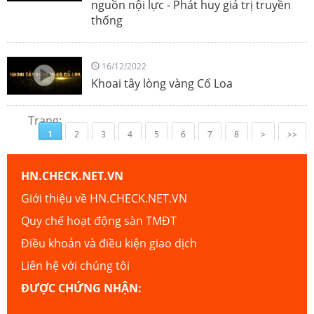
nguồn nội lực - Phát huy giá trị truyền
thống
16/12/2022
Khoai tây lòng vàng Cổ Loa
Trang:
1
2
3
4
5
6
7
8
>
>>
HN.CHECK.NET.VN
Giới thiệu về HN.CHECK.NET.VN
Quy chế hoạt động sàn TMĐT
Điều khoản và điều kiện giao dịch
Liên hệ với chúng tôi
ĐƯỢC CHỨNG NHẬN: