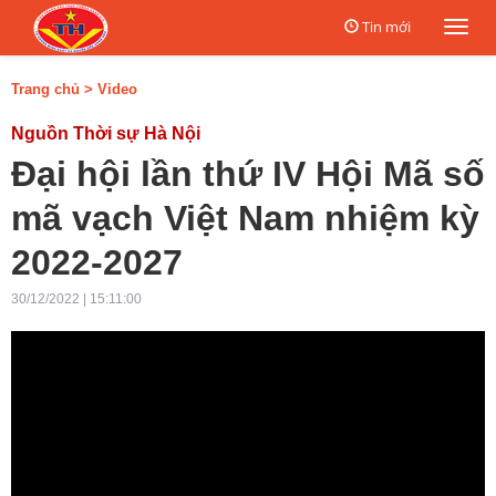
Tin mới
Togg
navi
Trang chủ
>
Video
Nguồn Thời sự Hà Nội
Đại hội lần thứ IV Hội Mã số
mã vạch Việt Nam nhiệm kỳ
2022-2027
30/12/2022 | 15:11:00