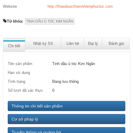
Website
http://thaoduocthiennhienphucloc.com
Từ khóa:
TINH DẦU Ủ TÓC KIM NGÂN
Nhật ký SX
Liên hệ
Đại lý
Đánh giá
Chi tiết
Tên sản phẩm
Tinh dầu ủ tóc Kim Ngân
Hạn sử dụng
Tình trạng
Đang lưu thông
Số lượt đã xác thực
0
Thông tin chi tiết sản phẩm
Cơ sở pháp lý
Truyền thông và quảng bá