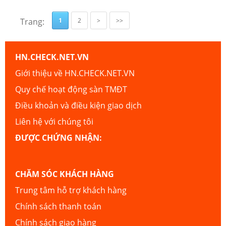
Trang:
1
2
>
>>
HN.CHECK.NET.VN
Giới thiệu về HN.CHECK.NET.VN
Quy chế hoạt động sàn TMĐT
Điều khoản và điều kiện giao dịch
Liên hệ với chúng tôi
ĐƯỢC CHỨNG NHẬN:
CHĂM SÓC KHÁCH HÀNG
Trung tâm hỗ trợ khách hàng
Chính sách thanh toán
Chính sách giao hàng