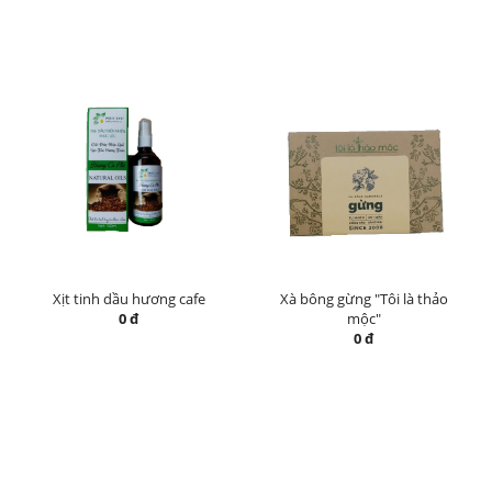
Xịt tinh dầu hương cafe
Xà bông gừng "Tôi là thảo
0 đ
mộc"
0 đ