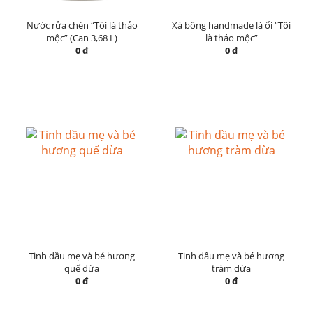
Nước rửa chén “Tôi là thảo
Xà bông handmade lá ổi “Tôi
mộc” (Can 3,68 L)
là thảo mộc”
0 đ
0 đ
Tinh dầu mẹ và bé hương
Tinh dầu mẹ và bé hương
quế dừa
tràm dừa
0 đ
0 đ