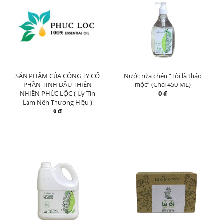
SẢN PHẨM CỦA CÔNG TY CỔ
Nước rửa chén “Tôi là thảo
PHẦN TINH DẦU THIÊN
mộc” (Chai 450 ML)
NHIÊN PHÚC LỘC ( Uy Tín
0 đ
Làm Nên Thương Hiệu )
0 đ