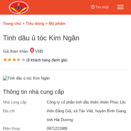
Tin mới
Togg
navi
Trang chủ
>
Tiêu dùng
>
Mỹ phẩm
Tinh dầu ủ tóc Kim Ngân
0
Giá tham khảo:
VNĐ
Thông tin nhà cung cấp
Nhà cung cấp
Công ty cổ phần tinh dầu thiên nhiên Phúc Lộc
Địa chỉ
thôn Bằng Giã, xã Tân Việt, huyện Bình Giang,
tinh Hải Dương
Điện thoại
0971221989