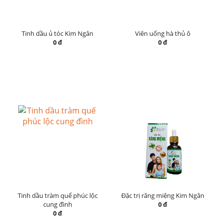
Tinh dầu ủ tóc Kim Ngân
Viên uống hà thủ ô
0 đ
0 đ
Tinh dầu tràm quế phúc lộc
Đặc trị răng miệng Kim Ngân
cung đình
0 đ
0 đ