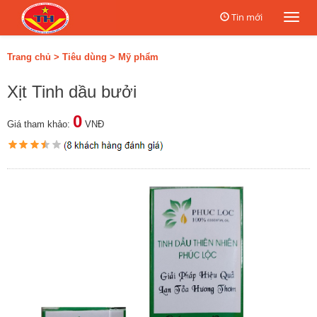
Tin mới
Togg
navi
Trang chủ
>
Tiêu dùng
>
Mỹ phẩm
Xịt Tinh dầu bưởi
0
Giá tham khảo:
VNĐ