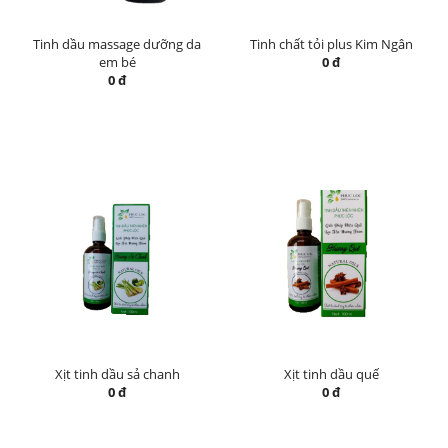
Tinh dầu massage dưỡng da
Tinh chất tỏi plus Kim Ngân
em bé
0 đ
0 đ
Xịt tinh dầu sả chanh
Xịt tinh dầu quế
0 đ
0 đ