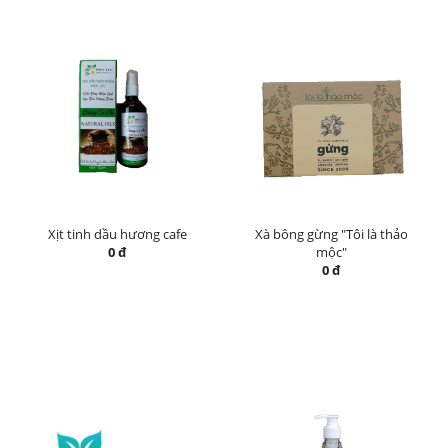
Xịt tinh dầu hương cafe
Xà bông gừng "Tôi là thảo
0 đ
mộc"
0 đ