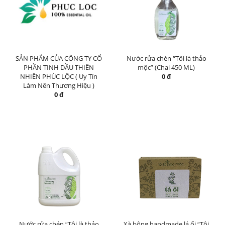
SẢN PHẨM CỦA CÔNG TY CỔ
Nước rửa chén “Tôi là thảo
PHẦN TINH DẦU THIÊN
mộc” (Chai 450 ML)
NHIÊN PHÚC LỘC ( Uy Tín
0 đ
Làm Nên Thương Hiệu )
0 đ
Nước rửa chén “Tôi là thảo
Xà bông handmade lá ổi “Tôi