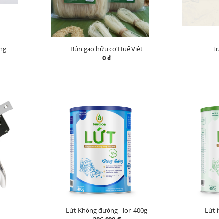
ờng
Bún gạo hữu cơ Huế Việt
Tr
0 đ
Lứt Không đường - lon 400g
Lứt í