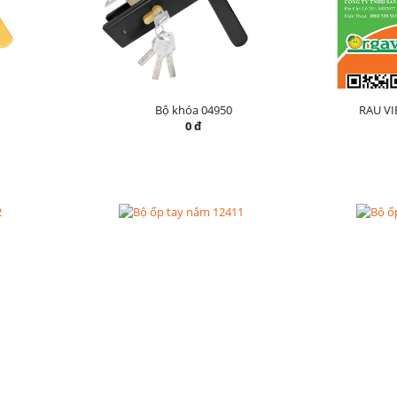
Bộ khóa 04950
RAU V
0 đ