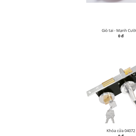
Giò tai - Mạnh Cư
0 đ
Khóa cửa 04072