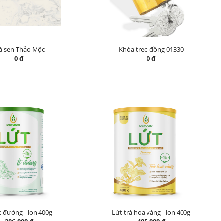
à sen Thảo Mộc
Khóa treo đồng 01330
0 đ
0 đ
t đường - lon 400g
Lứt trà hoa vàng - lon 400g