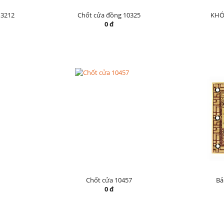
3212
Chốt cửa đồng 10325
KHÓ
0 đ
Chốt cửa 10457
Bả
0 đ