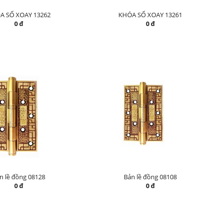
A SỐ XOAY 13262
KHÓA SỐ XOAY 13261
0 đ
0 đ
n lề đồng 08128
Bản lề đồng 08108
0 đ
0 đ