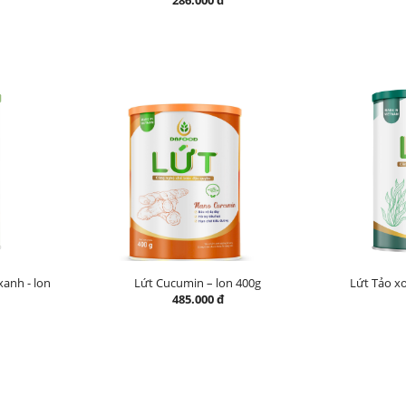
286.000 đ
xanh - lon
Lứt Cucumin – lon 400g
Lứt Tảo x
485.000 đ