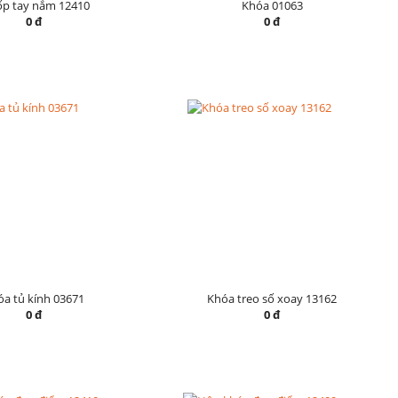
ốp tay nắm 12410
Khóa 01063
0 đ
0 đ
a tủ kính 03671
Khóa treo số xoay 13162
0 đ
0 đ