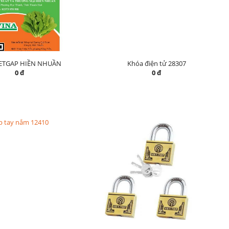
IETGAP HIỀN NHUẦN
Khóa điện tử 28307
0 đ
0 đ