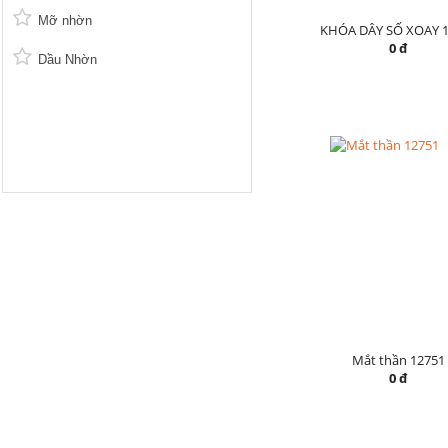
Mỡ nhờn
KHÓA DÂY SỐ XOAY 1
0 đ
Dầu Nhờn
Mắt thần 12751
0 đ