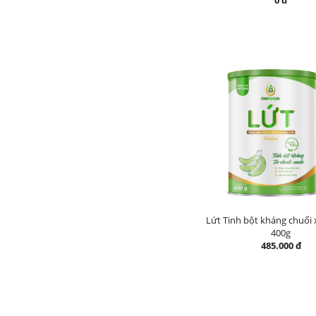
0 đ
Lứt Tinh bột kháng chuối 
400g
485.000 đ