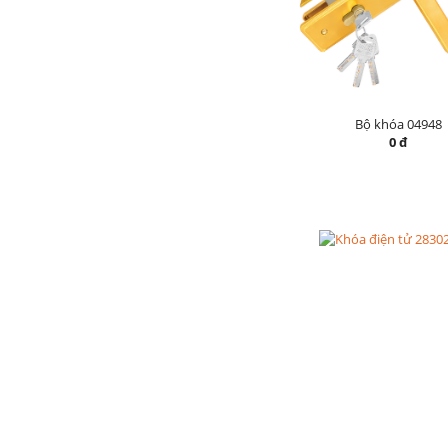
Bộ khóa 04948
0 đ