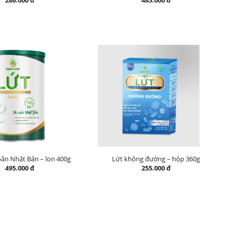
286.000 đ
485.000 đ
oắn Nhật Bản – lon 400g
Lứt không đường – hộp 360g
495.000 đ
255.000 đ