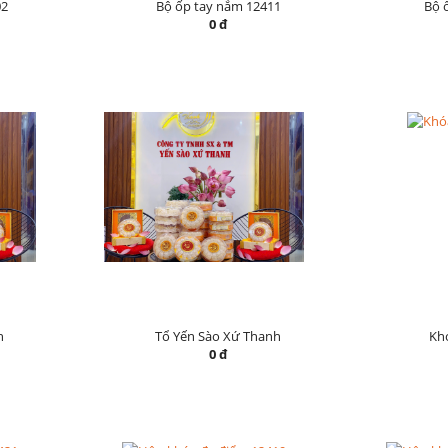
02
Bộ ốp tay nắm 12411
Bộ 
0 đ
h
Tổ Yến Sào Xứ Thanh
Khó
0 đ