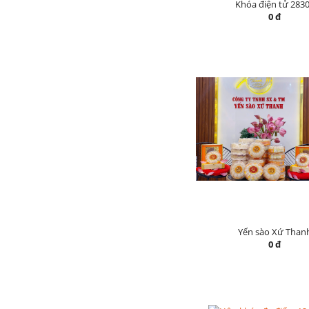
Khóa điện tử 283
0 đ
Yến sào Xứ Than
0 đ