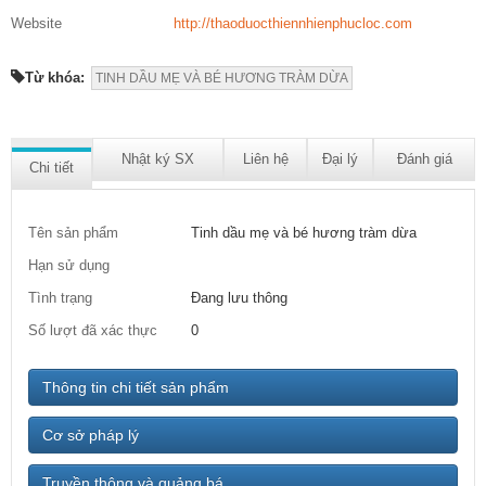
Website
http://thaoduocthiennhienphucloc.com
Từ khóa:
TINH DẦU MẸ VÀ BÉ HƯƠNG TRÀM DỪA
Nhật ký SX
Liên hệ
Đại lý
Đánh giá
Chi tiết
Tên sản phẩm
Tinh dầu mẹ và bé hương tràm dừa
Hạn sử dụng
Tình trạng
Đang lưu thông
Số lượt đã xác thực
0
Thông tin chi tiết sản phẩm
Cơ sở pháp lý
Truyền thông và quảng bá