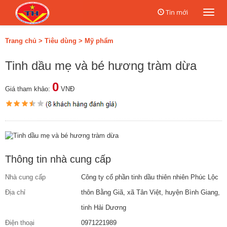
Tin mới
Togg
navi
Trang chủ
>
Tiêu dùng
>
Mỹ phẩm
Tinh dầu mẹ và bé hương tràm dừa
0
Giá tham khảo:
VNĐ
Thông tin nhà cung cấp
Nhà cung cấp
Công ty cổ phần tinh dầu thiên nhiên Phúc Lộc
Địa chỉ
thôn Bằng Giã, xã Tân Việt, huyện Bình Giang,
tinh Hải Dương
Điện thoại
0971221989