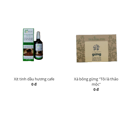
Xịt tinh dầu hương cafe
Xà bông gừng "Tôi là thảo
0 đ
mộc"
0 đ