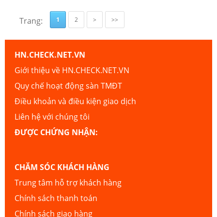
Trang:
1
2
>
>>
HN.CHECK.NET.VN
Giới thiệu về HN.CHECK.NET.VN
Quy chế hoạt động sàn TMĐT
Điều khoản và điều kiện giao dịch
Liên hệ với chúng tôi
ĐƯỢC CHỨNG NHẬN:
CHĂM SÓC KHÁCH HÀNG
Trung tâm hỗ trợ khách hàng
Chính sách thanh toán
Chính sách giao hàng