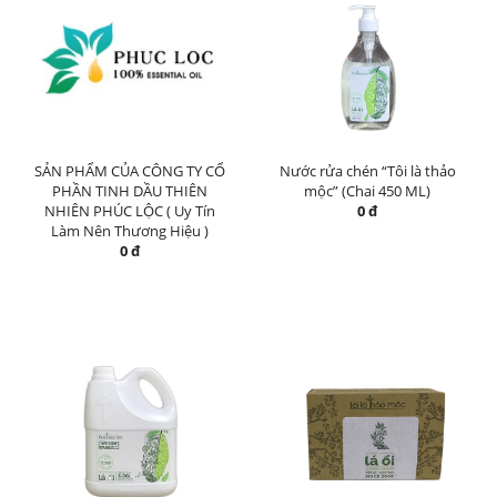
SẢN PHẨM CỦA CÔNG TY CỔ
Nước rửa chén “Tôi là thảo
PHẦN TINH DẦU THIÊN
mộc” (Chai 450 ML)
NHIÊN PHÚC LỘC ( Uy Tín
0 đ
Làm Nên Thương Hiệu )
0 đ