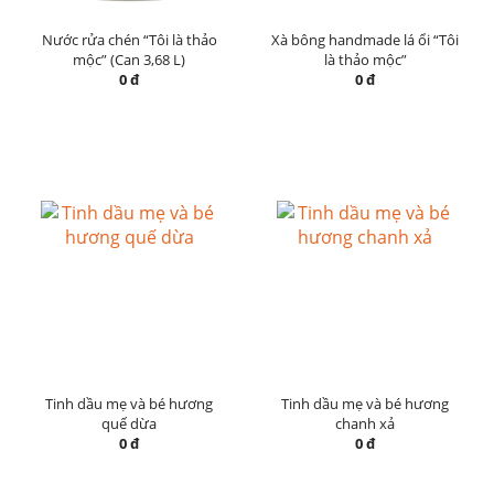
Nước rửa chén “Tôi là thảo
Xà bông handmade lá ổi “Tôi
mộc” (Can 3,68 L)
là thảo mộc”
0 đ
0 đ
Tinh dầu mẹ và bé hương
Tinh dầu mẹ và bé hương
quế dừa
chanh xả
0 đ
0 đ