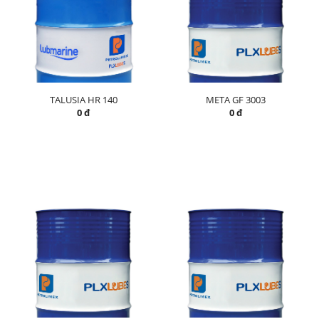
TALUSIA HR 140
META GF 3003
0 đ
0 đ