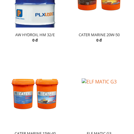
AW HYDROIL HM 32/E
CATER MARINE 20W-50
0 đ
0 đ
CATER MARINE 15W-40
ELF MATIC G3