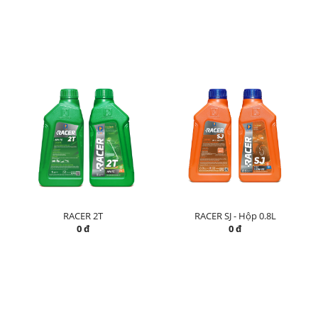
RACER 2T
RACER SJ - Hộp 0.8L
0 đ
0 đ