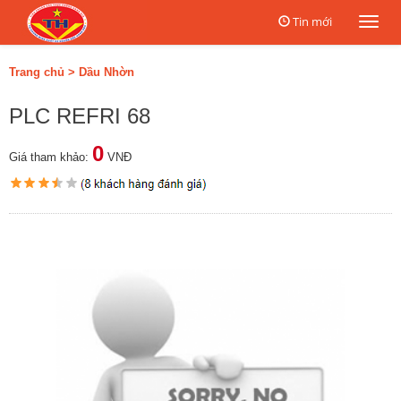
Tin mới
Togg
navi
Trang chủ
>
Dầu Nhờn
PLC REFRI 68
0
Giá tham khảo:
VNĐ