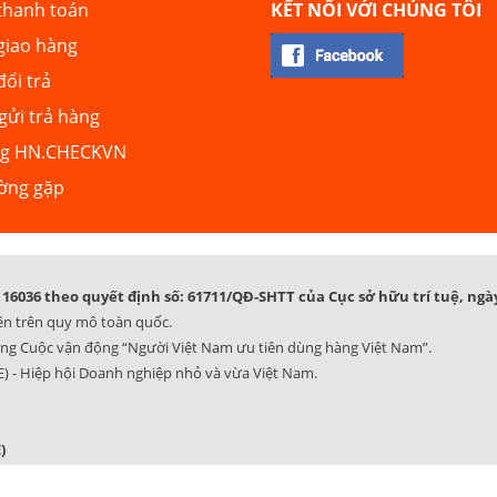
thanh toán
KẾT NỐI VỚI CHÚNG TÔI
giao hàng
đổi trả
ửi trả hàng
ng HN.CHECKVN
ường gặp
16036 theo quyết định số: 61711/QĐ-SHTT của Cục sở hữu trí tuệ, ngày
ên trên quy mô toàn quốc.
ng Cuộc vận động “Người Việt Nam ưu tiên dùng hàng Việt Nam”.
) - Hiệp hội Doanh nghiệp nhỏ và vừa Việt Nam.
)