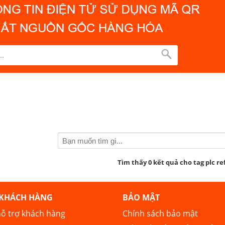
Tìm thấy 0 kết quả cho tag plc ref
 KHÁCH HÀNG
BẢO MẬT
ỗ trợ khách hàng
Chính sách bảo mật