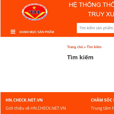
DANH MỤC SẢN PHẨM
Trang chủ
»
Tìm kiếm
Tìm kiếm
HN.CHECK.NET.VN
CHĂM SÓC
Giới thiệu về HN.CHECK.NET.VN
Trung tâm h