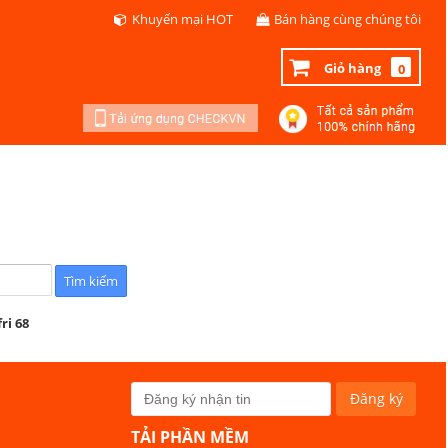
Khuyến mại HOT
Bán hàng cùng chúng tôi
Giỏ hàng
0
ri 68
TẢI PHẦN MỀM