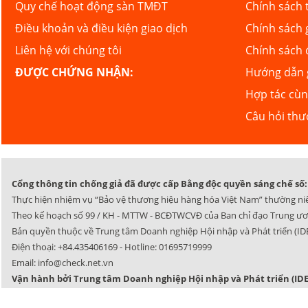
Quy chế hoạt động sàn TMĐT
Chính sách 
Điều khoản và điều kiện giao dịch
Chính sách 
Liên hệ với chúng tôi
Chính sách 
ĐƯỢC CHỨNG NHẬN:
Hướng dẫn g
Hợp tác cù
Câu hỏi th
Cổng thông tin chống giả đã được cấp Bằng độc quyền sáng chế số: 
Thực hiện nhiệm vụ “Bảo vệ thương hiệu hàng hóa Việt Nam” thường ni
Theo kế hoạch số 99 / KH - MTTW - BCĐTWCVĐ của Ban chỉ đạo Trung ươ
Bản quyền thuộc về Trung tâm Doanh nghiệp Hội nhập và Phát triển (IDE
Điện thoại:
+84.435406169
- Hotline:
01695719999
Email:
info@check.net.vn
Vận hành bởi Trung tâm Doanh nghiệp Hội nhập và Phát triển (IDE