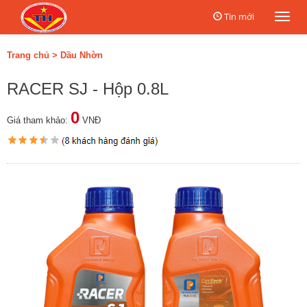
Tin mới
Togg
navi
Trang chủ
>
Dầu Nhờn
RACER SJ - Hộp 0.8L
0
Giá tham khảo:
VNĐ