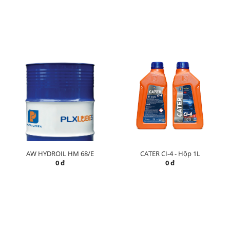
AW HYDROIL HM 68/E
CATER CI-4 - Hộp 1L
0 đ
0 đ