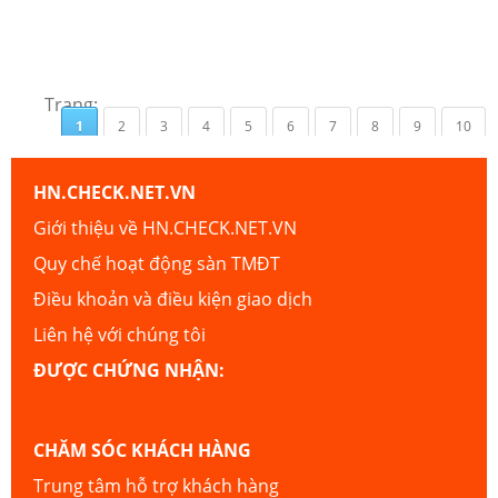
Trang:
1
2
3
4
5
6
7
8
9
10
HN.CHECK.NET.VN
Giới thiệu về HN.CHECK.NET.VN
Quy chế hoạt động sàn TMĐT
Điều khoản và điều kiện giao dịch
Liên hệ với chúng tôi
ĐƯỢC CHỨNG NHẬN:
CHĂM SÓC KHÁCH HÀNG
Trung tâm hỗ trợ khách hàng