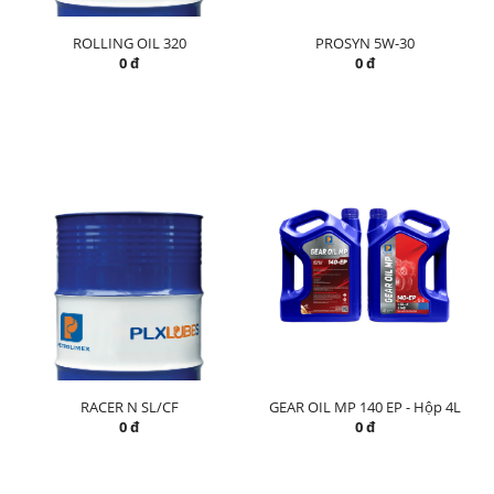
ROLLING OIL 320
PROSYN 5W-30
0 đ
0 đ
RACER N SL/CF
GEAR OIL MP 140 EP - Hộp 4L
0 đ
0 đ