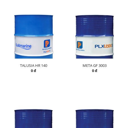
TALUSIA HR 140
META GF 3003
0 đ
0 đ