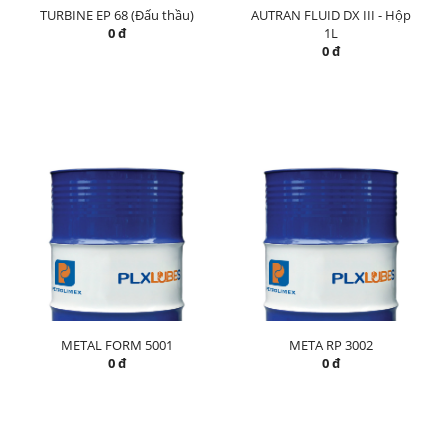
TURBINE EP 68 (Đấu thầu)
AUTRAN FLUID DX III - Hộp
0 đ
1L
0 đ
METAL FORM 5001
META RP 3002
0 đ
0 đ