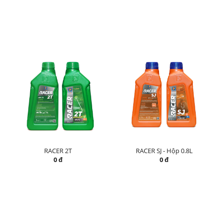
RACER 2T
RACER SJ - Hộp 0.8L
0 đ
0 đ