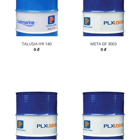
TALUSIA HR 140
META GF 3003
0 đ
0 đ