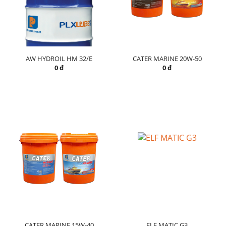
AW HYDROIL HM 32/E
CATER MARINE 20W-50
0 đ
0 đ
CATER MARINE 15W-40
ELF MATIC G3