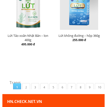
Lứt Tảo xoắn Nhật Bản – lon
Lứt không đường – hộp 360g
400g
255.000 đ
495.000 đ
Trang:
1
2
3
4
5
6
7
8
9
10
HN.CHECK.NET.VN