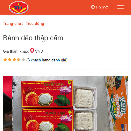
Tin mới
Togg
navi
Trang chủ
>
Tiêu dùng
Bánh dẻo thập cẩm
0
Giá tham khảo:
VNĐ