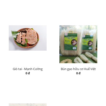
Giò tai - Mạnh Cường
Bún gạo hữu cơ Huế Việt
0 đ
0 đ