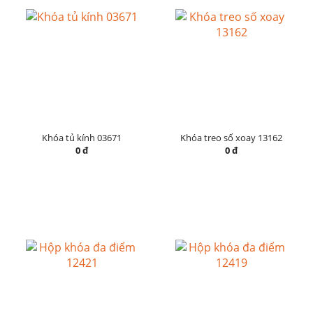
Khóa tủ kính 03671
Khóa treo số xoay 13162
0 đ
0 đ