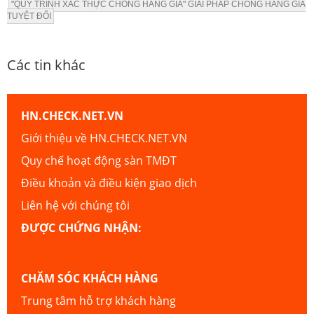
"QUY TRÌNH XÁC THỰC CHỐNG HÀNG GIẢ" GIẢI PHÁP CHỐNG HÀNG GIẢ
TUYỆT ĐỐI
Các tin khác
HN.CHECK.NET.VN
Giới thiệu về HN.CHECK.NET.VN
Quy chế hoạt động sàn TMĐT
Điều khoản và điều kiện giao dịch
Liên hệ với chúng tôi
ĐƯỢC CHỨNG NHẬN:
CHĂM SÓC KHÁCH HÀNG
Trung tâm hỗ trợ khách hàng