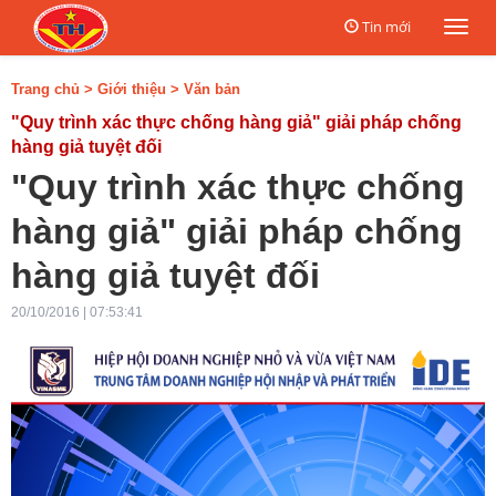
Tin mới
Togg
navi
Trang chủ
>
Giới thiệu
>
Văn bản
"Quy trình xác thực chống hàng giả" giải pháp chống
hàng giả tuyệt đối
"Quy trình xác thực chống
hàng giả" giải pháp chống
hàng giả tuyệt đối
20/10/2016 | 07:53:41