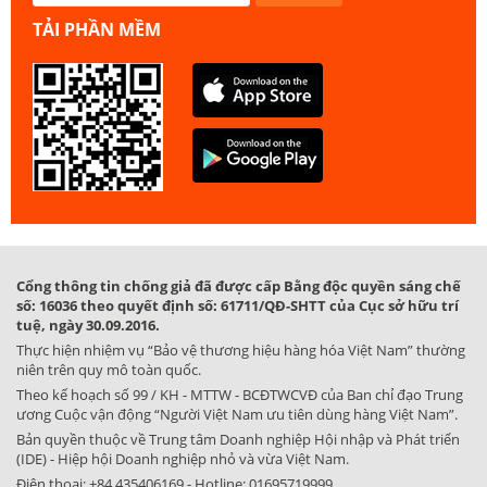
TẢI PHẦN MỀM
Cổng thông tin chống giả đã được cấp Bằng độc quyền sáng chế
số: 16036 theo quyết định số: 61711/QĐ-SHTT của Cục sở hữu trí
tuệ, ngày 30.09.2016.
Thực hiện nhiệm vụ “Bảo vệ thương hiệu hàng hóa Việt Nam” thường
niên trên quy mô toàn quốc.
Theo kế hoạch số 99 / KH - MTTW - BCĐTWCVĐ của Ban chỉ đạo Trung
ương Cuộc vận động “Người Việt Nam ưu tiên dùng hàng Việt Nam”.
Bản quyền thuộc về Trung tâm Doanh nghiệp Hội nhập và Phát triển
(IDE) - Hiệp hội Doanh nghiệp nhỏ và vừa Việt Nam.
Điện thoại:
+84.435406169
- Hotline:
01695719999