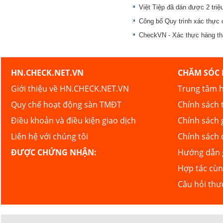
Việt Tiệp đã dán được 2 tri
Công bố Quy trình xác thực 
CheckVN - Xác thực hàng th
HN.CHECK.NET.VN
CHĂM SÓC
Giới thiệu về HN.CHECK.NET.VN
Trung tâm h
Quy chế hoạt động sàn TMĐT
Chính sách 
Điều khoản và điều kiện giao dịch
Chính sách 
Liên hệ với chúng tôi
Chính sách 
ĐƯỢC CHỨNG NHẬN:
Hướng dẫn g
Hợp tác cù
Câu hỏi th