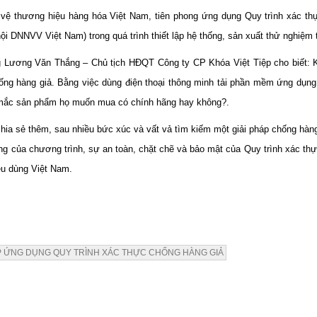
ệ thương hiệu hàng hóa Việt Nam, tiên phong ứng dụng Quy trình xác thực
 hội DNNVV Việt Nam) trong quá trình thiết lập hệ thống, sản xuất thử nghiệm
ng Lương Văn Thắng – Chủ tịch HĐQT Công ty CP Khóa Việt Tiệp cho biết: Kể
hống hàng giả. Bằng việc dùng điện thoại thông minh tải phần mềm ứng dụng
ắc mắc sản phẩm họ muốn mua có chính hãng hay không?.
ia sẻ thêm, sau nhiều bức xúc và vất vả tìm kiếm một giải pháp chống hàng 
ông của chương trình, sự an toàn, chặt chẽ và bảo mật của Quy trình xác th
iêu dùng Việt Nam.
ỆP ỨNG DỤNG QUY TRÌNH XÁC THỰC CHỐNG HÀNG GIẢ