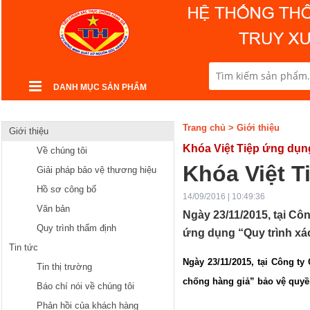
DANH MỤC SẢN PHẨM
Trang chủ
>
Giới thiệu
Giới thiệu
Khóa Việt Tiệp ứng dụn
Về chúng tôi
Khóa Việt T
Giải pháp bảo vệ thương hiệu
Hồ sơ công bố
14/09/2016 | 10:49:36
Văn bản
Ngày 23/11/2015, tại Cô
Quy trình thẩm định
ứng dụng “Quy trình xác
Tin tức
Ngày 23/11/2015, tại Công t
Tin thị trường
chống hàng giả” bảo vệ quyền
Báo chí nói về chúng tôi
Phản hồi của khách hàng