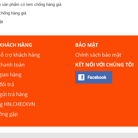
ệu sản phẩm có tem chống hàng giả
chống hàng giả
ật
 KHÁCH HÀNG
BẢO MẬT
ỗ trợ khách hàng
Chính sách bảo mật
thanh toán
KẾT NỐI VỚI CHÚNG TÔI
giao hàng
đổi trả
ửi trả hàng
ng HN.CHECKVN
ường gặp