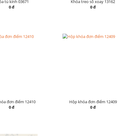
a tủ kính 03671
Khóa treo số xoay 13162
0 đ
0 đ
hóa đơn điểm 12410
Hộp khóa đơn điểm 12409
0 đ
0 đ