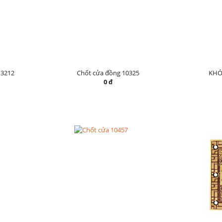
3212
Chốt cửa đồng 10325
KHÓ
0 đ