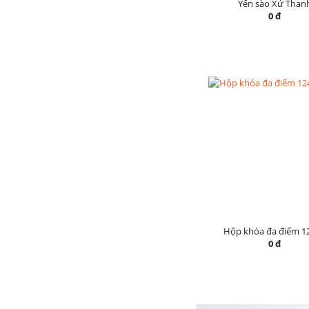
Yến sào Xứ Than
0 đ
Hộp khóa đa điểm 1
0 đ