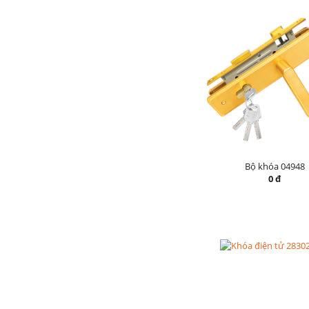
Bộ khóa 04948
0 đ