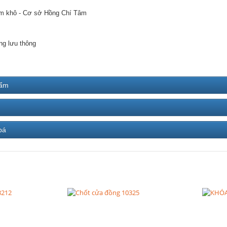
m khô - Cơ sở Hồng Chí Tâm
ng lưu thông
hẩm
bá