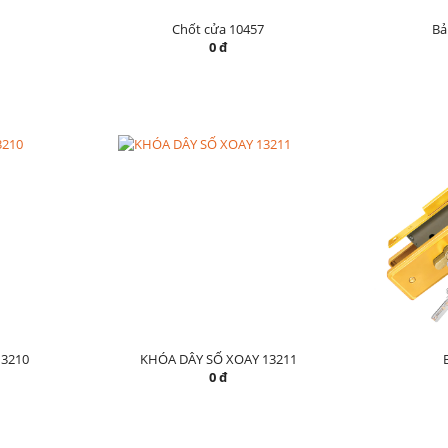
Chốt cửa 10457
Bả
0 đ
3210
KHÓA DÂY SỐ XOAY 13211
0 đ