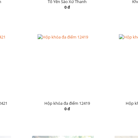
h
Tổ Yến Sào Xứ Thanh
Khó
0 đ
2421
Hộp khóa đa điểm 12419
Hộp k
0 đ