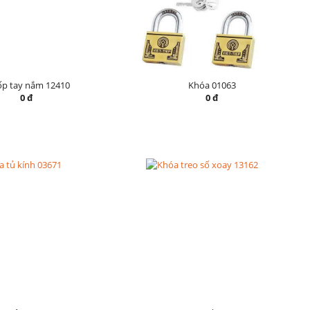
ốp tay nắm 12410
Khóa 01063
0 đ
0 đ