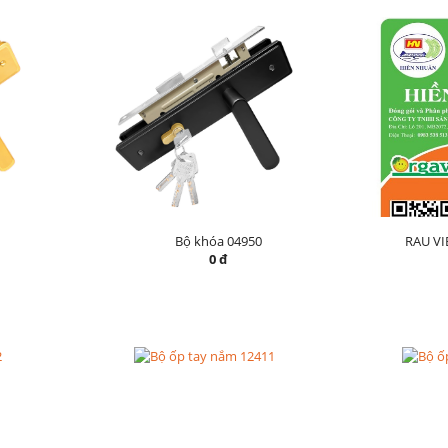
Bộ khóa 04950
RAU V
0 đ