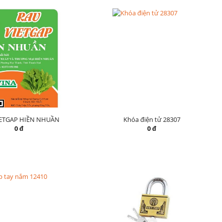
IETGAP HIỀN NHUẦN
Khóa điện tử 28307
0 đ
0 đ