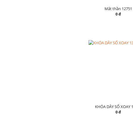
Mắt thần 12751
0 đ
KHÓA DÂY SỐ XOAY 1
0 đ