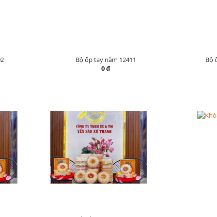
02
Bộ ốp tay nắm 12411
Bộ 
0 đ