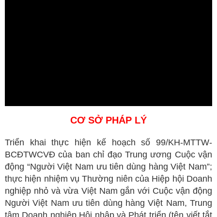
IDE
CƠ SỞ PHÁP LÝ
Triển khai thực hiện kế hoạch số 99/KH-MTTW-
BCĐTWCVĐ của ban chỉ đạo Trung ương Cuộc vận
động “Người Việt Nam ưu tiên dùng hàng Việt Nam”;
thực hiện nhiệm vụ Thường niên của Hiệp hội Doanh
nghiệp nhỏ và vừa Việt Nam gắn với Cuộc vận động
Người Việt Nam ưu tiên dùng hàng Việt Nam, Trung
tâm Doanh nghiệp Hội nhập và Phát triển (tên viết tắt