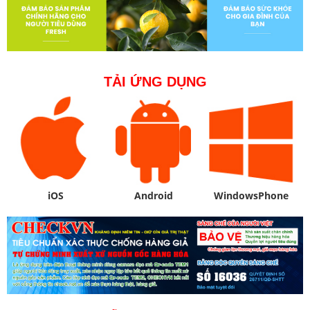
TẢI ỨNG DỤNG
iOS
Android
WindowsPhone