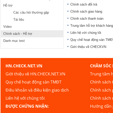
Chính sách đổi trả
Hỗ trợ
Chính sách giao hàng
Các câu hỏi thường gặp
Chính sách thanh toán
Tài liệu
Trung tâm hỗ trợ khách hàng
Video
Liên hệ với chúng tôi
Chính sách - Hỗ trợ
Quy chế hoạt động sàn TMĐ
Danh mục test
Giới thiệu về CHECKVN
HN.CHECK.NET.VN
CHĂM SÓC
Giới thiệu về HN.CHECK.NET.VN
Trung tâm h
Quy chế hoạt động sàn TMĐT
Chính sách 
Điều khoản và điều kiện giao dịch
Chính sách 
Liên hệ với chúng tôi
Chính sách 
ĐƯỢC CHỨNG NHẬN:
Hướng dẫn g