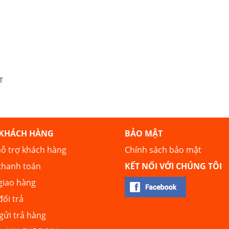
T
 KHÁCH HÀNG
BẢO MẬT
ỗ trợ khách hàng
Chính sách bảo mật
thanh toán
KẾT NỐI VỚI CHÚNG TÔI
giao hàng
đổi trả
ửi trả hàng