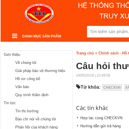
DANH MỤC SẢN PHẨM
Trang chủ
>
Chính sách - Hỗ 
Giới thiệu
Về chúng tôi
Câu hỏi th
Giải pháp bảo vệ thương hiệu
24/05/2018 | 10:49:58
Hồ sơ công bố
Văn bản
Từ khóa:
CHECKVN
X
Quy trình thẩm định
Tin tức
Các tin khác
Tin thị trường
Hợp tác cùng CHECKVN
Báo chí nói về chúng tôi
Hướng dẫn gửi trả hàng
Phản hồi của khách hàng