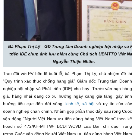
Bà Phạm Thị Lý - GĐ Trung tâm Doanh nghiệp hội nhập và P
triển IDE chụp ảnh lưu niệm cùng Chủ tịch UBMTTQ Việt Nam
Nguyễn Thiện Nhân.
Trao đổi với PV bên lề buổi lễ, bà Phạm Thị Lý, chủ nhiệm đề tài
“Quy trình xác thực chống hàng giả” Giám đốc Trung tâm Doanh
nghiệp hội nhập và Phát triển (IDE) cho hay: Trước vấn nạn hàng
giả, hàng nhái đang có xu hướng ngày càng gia tăng, gây ảnh
hưởng tiêu cực đến đời sống,
kinh tế
,
xã hội
và uy tín của các
doanh nghiệp chân chính. Nhằm góp phần thúc đẩy sâu rộng Cuộc
vận động “Người Việt Nam ưu tiên dùng hàng Việt Nam” theo kế
hoạch số 472/KH-MTTW- BCĐTWCVĐ của Ban chỉ đạo Trung
ương Cuộc vận động Người Việt Nam ưu tiên dùng hàng Việt Nam