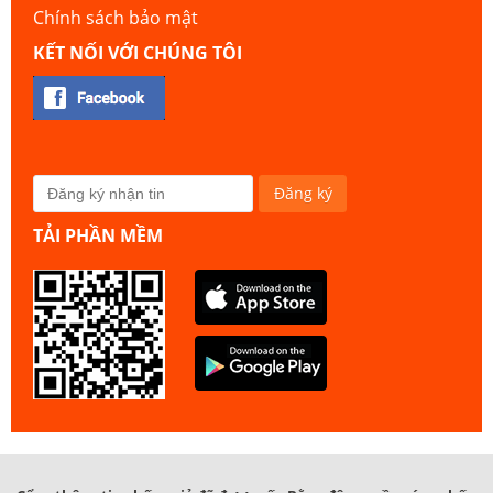
Chính sách bảo mật
KẾT NỐI VỚI CHÚNG TÔI
TẢI PHẦN MỀM