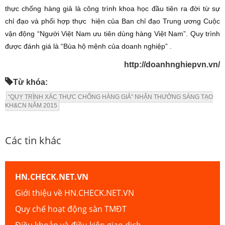
thực chống hàng giả là công trình khoa học đầu tiên ra đời từ sự
chỉ đạo và phối hợp thực hiện của Ban chỉ đạo Trung ương Cuộc
vận động “Người Việt Nam ưu tiên dùng hàng Việt Nam”. Quy trình
được đánh giá là “Bùa hộ mệnh của doanh nghiệp” .
http://doanhnghiepvn.vn/
Từ khóa:
“QUY TRÌNH XÁC THỰC CHỐNG HÀNG GIẢ” NHẬN THƯỞNG SÁNG TẠO
KH&CN NĂM 2015
Các tin khác
HN.CHECK.NET.VN
Giới thiệu về HN.CHECK.NET.VN
Quy chế hoạt động sàn TMĐT
Điều khoản và điều kiện giao dịch