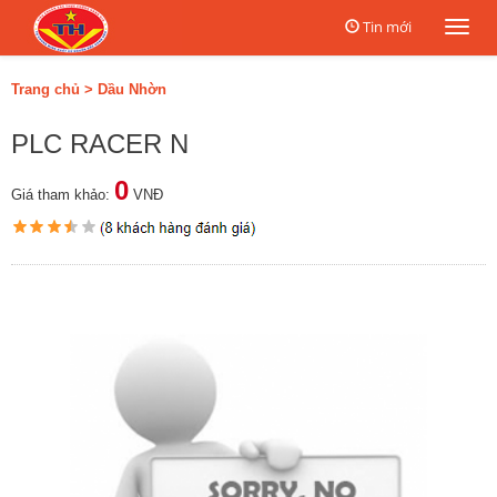
Tin mới
Togg
navi
Trang chủ
>
Dầu Nhờn
PLC RACER N
0
Giá tham khảo:
VNĐ