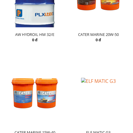
AW HYDROIL HM 32/E
CATER MARINE 20W-50
0 đ
0 đ
CATER MARINE 15W-40
ELF MATIC G3