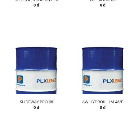
0 đ
0 đ
SLIDEWAY PRO 68
AW HYDROIL HM 46/E
0 đ
0 đ