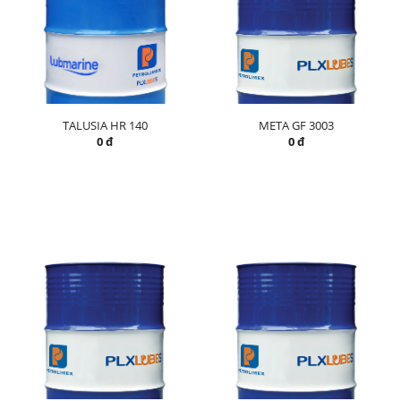
TALUSIA HR 140
META GF 3003
0 đ
0 đ