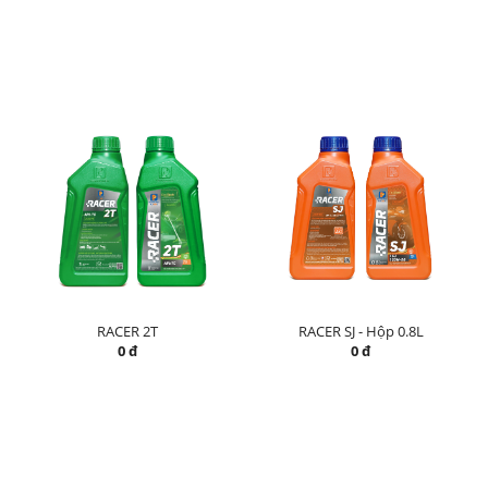
RACER 2T
RACER SJ - Hộp 0.8L
0 đ
0 đ