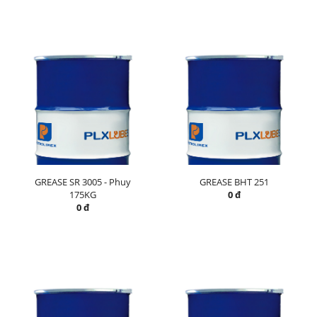
GREASE SR 3005 - Phuy
GREASE BHT 251
175KG
0 đ
0 đ