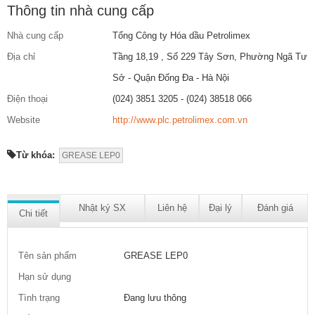
Thông tin nhà cung cấp
Nhà cung cấp
Tổng Công ty Hóa dầu Petrolimex
Địa chỉ
Tầng 18,19 , Số 229 Tây Sơn, Phường Ngã Tư
Sở - Quận Đống Đa - Hà Nội
Điện thoại
(024) 3851 3205 - (024) 38518 066
Website
http://www.plc.petrolimex.com.vn
Từ khóa:
GREASE LEP0
Nhật ký SX
Liên hệ
Đại lý
Đánh giá
Chi tiết
Tên sản phẩm
GREASE LEP0
Hạn sử dụng
Tình trạng
Đang lưu thông