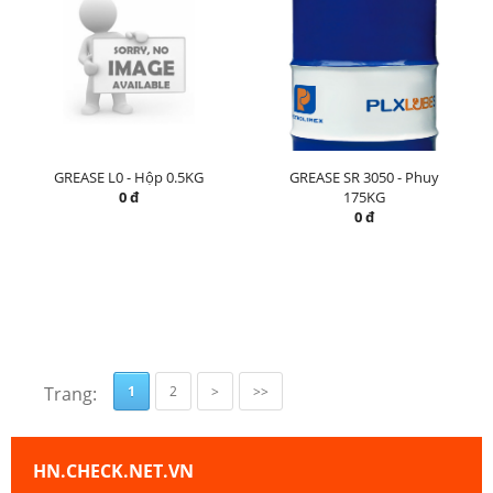
GREASE L0 - Hộp 0.5KG
GREASE SR 3050 - Phuy
0 đ
175KG
0 đ
Trang:
1
2
>
>>
HN.CHECK.NET.VN