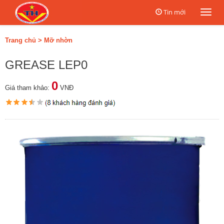
Tin mới
Togg
navi
Trang chủ
>
Mỡ nhờn
GREASE LEP0
0
Giá tham khảo:
VNĐ