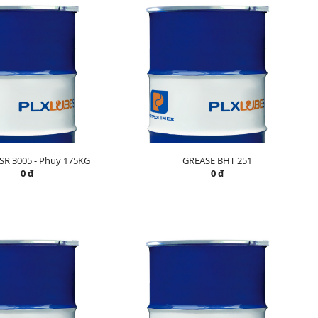
SR 3005 - Phuy 175KG
GREASE BHT 251
0 đ
0 đ