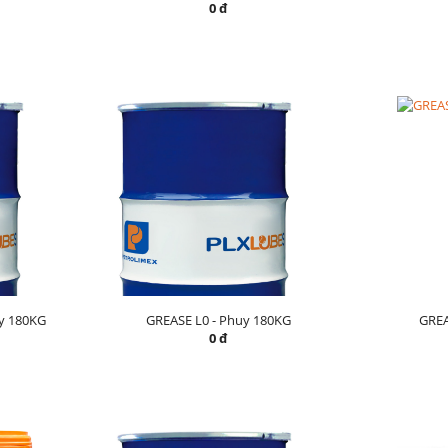
0 đ
y 180KG
GREASE L0 - Phuy 180KG
GREA
0 đ