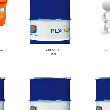
KG
GREASE L4
GRE
0 đ