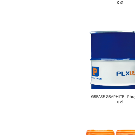
0 đ
GREASE GRAPHITE - Phu
0 đ