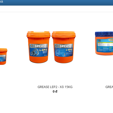
bá
GREASE LEP2 - Xô 15KG
GREA
0 đ