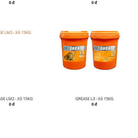
0 đ
0 đ
SE LM2 - Xô 15KG
GREASE L3 - Xô 15KG
0 đ
0 đ