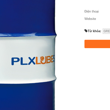
Điện thoại
Website
Từ khóa:
GRE