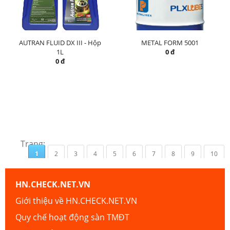
AUTRAN FLUID DX III - Hộp
METAL FORM 5001
1L
0 đ
0 đ
Trang:
1
2
3
4
5
6
7
8
9
10
HN.CHECK.NET.VN
Giới thiệu về HN.CHECK.NET.VN
Quy chế hoạt động sàn TMĐT