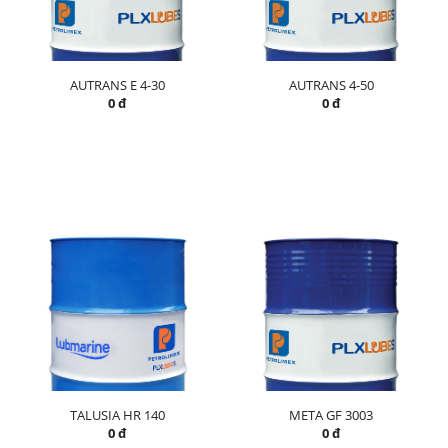
AUTRANS E 4-30
AUTRANS 4-50
0 đ
0 đ
TALUSIA HR 140
META GF 3003
0 đ
0 đ