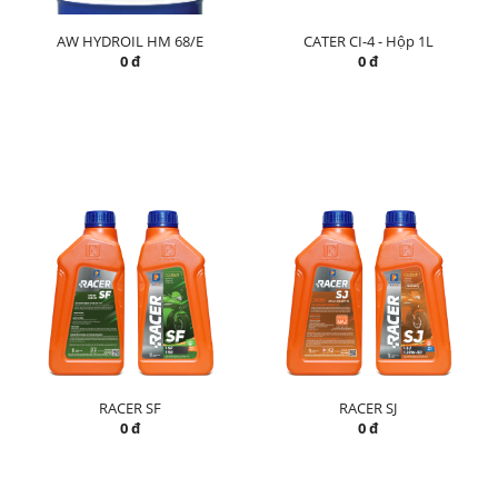
AW HYDROIL HM 68/E
CATER CI-4 - Hộp 1L
0 đ
0 đ
RACER SF
RACER SJ
0 đ
0 đ