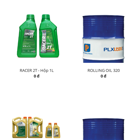
RACER 2T - Hộp 1L
ROLLING OIL 320
0 đ
0 đ