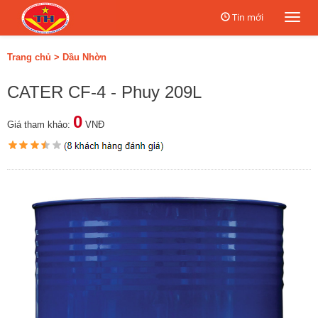
Tin mới
Togg
navi
Trang chủ
>
Dầu Nhờn
CATER CF-4 - Phuy 209L
0
Giá tham khảo:
VNĐ