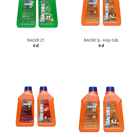
RACER 2T
RACER SJ - Hộp 0.8L
0 đ
0 đ