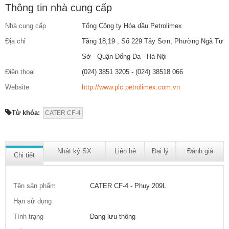
Thông tin nhà cung cấp
Nhà cung cấp
Tổng Công ty Hóa dầu Petrolimex
Địa chỉ
Tầng 18,19 , Số 229 Tây Sơn, Phường Ngã Tư
Sở - Quận Đống Đa - Hà Nội
Điện thoại
(024) 3851 3205 - (024) 38518 066
Website
http://www.plc.petrolimex.com.vn
Từ khóa:
CATER CF-4
Nhật ký SX
Liên hệ
Đại lý
Đánh giá
Chi tiết
Tên sản phẩm
CATER CF-4 - Phuy 209L
Hạn sử dụng
Tình trạng
Đang lưu thông