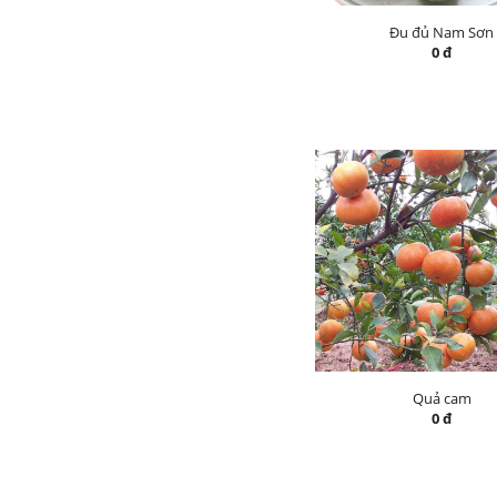
Đu đủ Nam Sơn
0 đ
Quả cam
0 đ