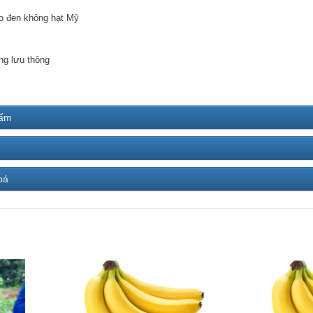
o đen không hạt Mỹ
ng lưu thông
hẩm
bá