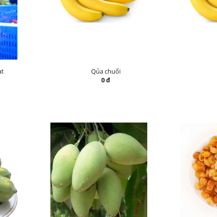
ạt
Qủa chuối
0 đ