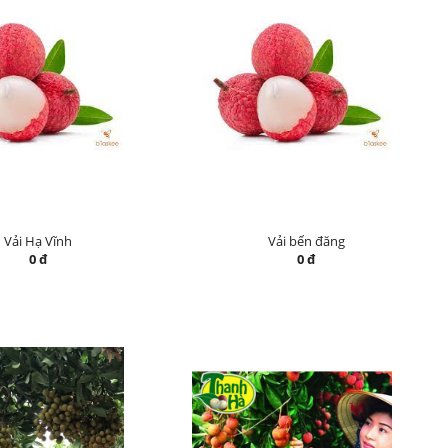
Vải Hạ Vĩnh
Vải bến đăng
0 đ
0 đ