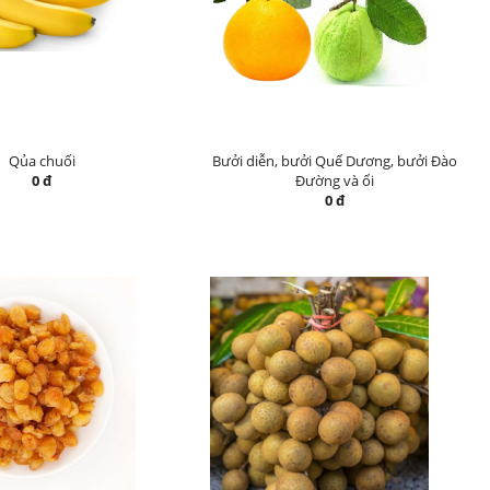
Qủa chuối
Bưởi diễn, bưởi Quế Dương, bưởi Đào
0 đ
Đường và ổi
0 đ