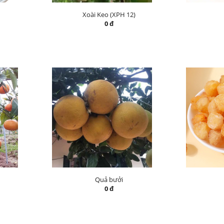
Xoài Keo (XPH 12)
0 đ
Quả bưởi
0 đ