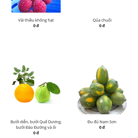
Vải thiều không hạt
Qủa chuối
0 đ
0 đ
Bưởi diễn, bưởi Quế Dương,
Đu đủ Nam Sơn
bưởi Đào Đường và ổi
0 đ
0 đ