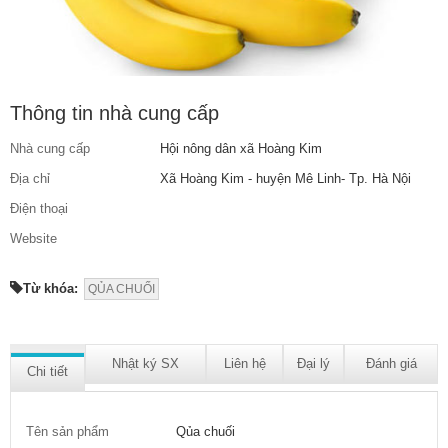
Thông tin nhà cung cấp
Nhà cung cấp
Hội nông dân xã Hoàng Kim
Địa chỉ
Xã Hoàng Kim - huyện Mê Linh- Tp. Hà Nội
Điện thoại
Website
Từ khóa:
QỦA CHUỐI
Nhật ký SX
Liên hệ
Đại lý
Đánh giá
Chi tiết
Tên sản phẩm
Qủa chuối