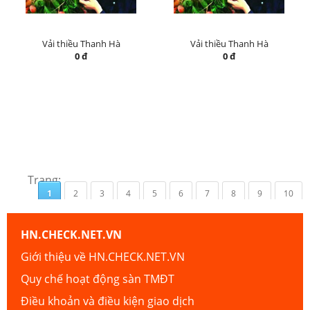
Vải thiều Thanh Hà
Vải thiều Thanh Hà
0 đ
0 đ
Trang:
1
2
3
4
5
6
7
8
9
10
HN.CHECK.NET.VN
Giới thiệu về HN.CHECK.NET.VN
Quy chế hoạt động sàn TMĐT
Điều khoản và điều kiện giao dịch