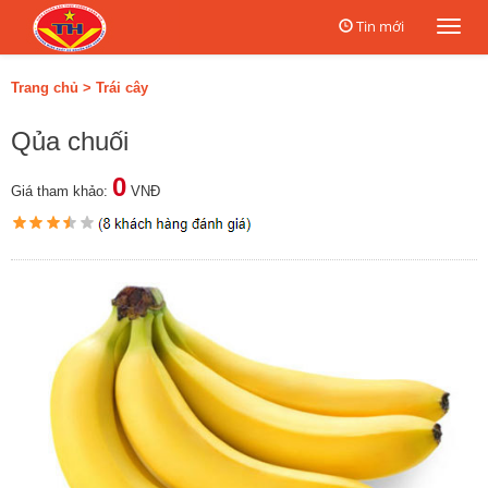
Tin mới
Togg
navi
Trang chủ
>
Trái cây
Qủa chuối
0
Giá tham khảo:
VNĐ