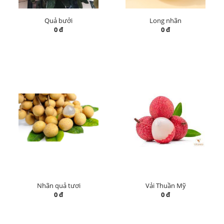
Quả bưởi
Long nhãn
0 đ
0 đ
Nhãn quả tươi
Vải Thuần Mỹ
0 đ
0 đ