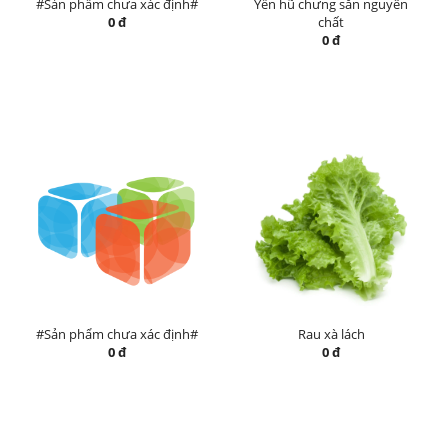
#Sản phẩm chưa xác định#
Yến hũ chưng sẵn nguyên
0 đ
chất
0 đ
#Sản phẩm chưa xác định#
Rau xà lách
0 đ
0 đ