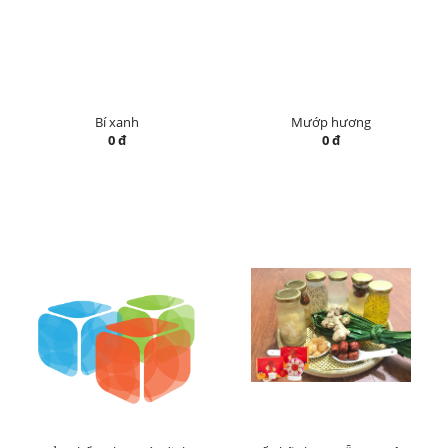
Bí xanh
Mướp hương
0 đ
0 đ