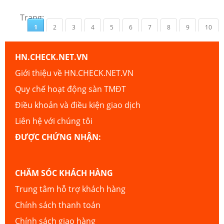
Trang:
1
2
3
4
5
6
7
8
9
10
HN.CHECK.NET.VN
Giới thiệu về HN.CHECK.NET.VN
Quy chế hoạt động sàn TMĐT
Điều khoản và điều kiện giao dịch
Liên hệ với chúng tôi
ĐƯỢC CHỨNG NHẬN:
CHĂM SÓC KHÁCH HÀNG
Trung tâm hỗ trợ khách hàng
Chính sách thanh toán
Chính sách giao hàng