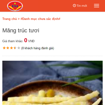
Tin mới
Togg
navi
Trang chủ
>
#Danh mục chưa xác định#
Măng trúc tươi
0
Giá tham khảo:
VNĐ