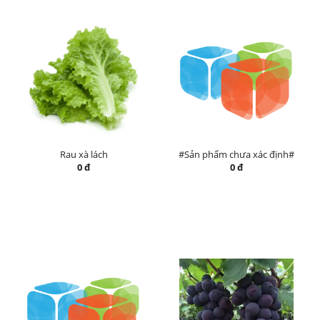
Rau xà lách
#Sản phẩm chưa xác định#
0 đ
0 đ