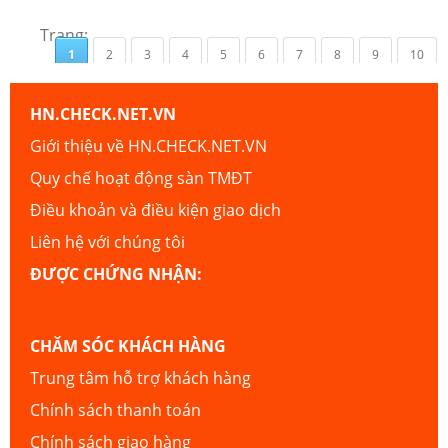
Trang:
1
2
3
4
5
6
7
8
9
10
HN.CHECK.NET.VN
Giới thiệu về HN.CHECK.NET.VN
Quy chế hoạt động sàn TMĐT
Điều khoản và điều kiện giao dịch
Liên hệ với chúng tôi
ĐƯỢC CHỨNG NHẬN:
CHĂM SÓC KHÁCH HÀNG
Trung tâm hỗ trợ khách hàng
Chính sách thanh toán
Chính sách giao hàng