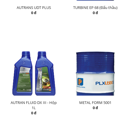
AUTRANS UDT PLUS
TURBINE EP 68 (Đấu thầu)
0 đ
0 đ
AUTRAN FLUID DX III - Hộp
METAL FORM 5001
1L
0 đ
0 đ