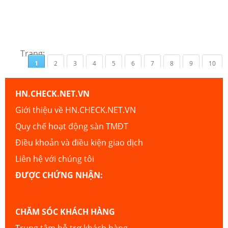
Trang:
1
2
3
4
5
6
7
8
9
10
HN.CHECK.NET.VN
Giới thiệu về HN.CHECK.NET.VN
Quy chế hoạt động sàn TMĐT
Điều khoản và điều kiện giao dịch
Liên hệ với chúng tôi
ĐƯỢC CHỨNG NHẬN:
CHĂM SÓC KHÁCH HÀNG