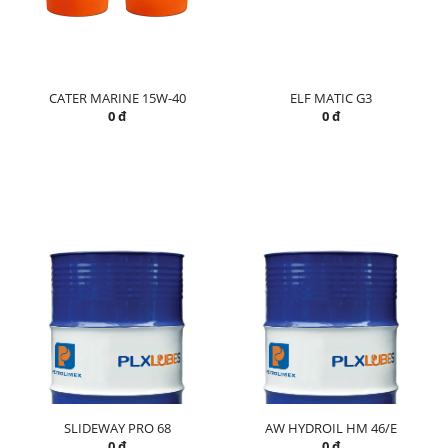
CATER MARINE 15W-40
ELF MATIC G3
0 đ
0 đ
SLIDEWAY PRO 68
AW HYDROIL HM 46/E
0 đ
0 đ