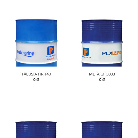
TALUSIA HR 140
META GF 3003
0 đ
0 đ