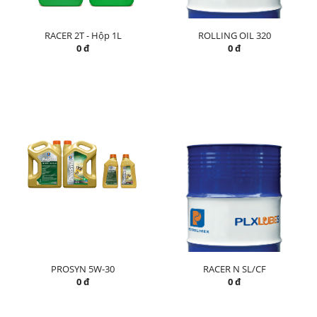
RACER 2T - Hộp 1L
ROLLING OIL 320
0 đ
0 đ
PROSYN 5W-30
RACER N SL/CF
0 đ
0 đ