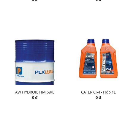
AW HYDROIL HM 68/E
CATER CI-4 - Hộp 1L
0 đ
0 đ