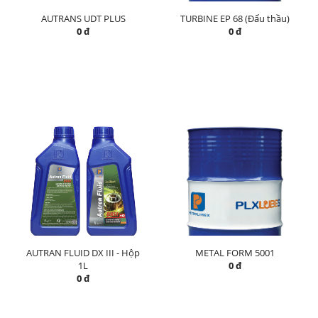
AUTRANS UDT PLUS
TURBINE EP 68 (Đấu thầu)
0 đ
0 đ
AUTRAN FLUID DX III - Hộp
METAL FORM 5001
1L
0 đ
0 đ