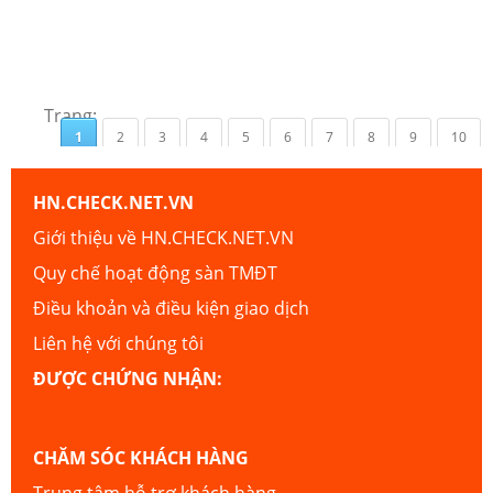
Trang:
1
2
3
4
5
6
7
8
9
10
HN.CHECK.NET.VN
Giới thiệu về HN.CHECK.NET.VN
Quy chế hoạt động sàn TMĐT
Điều khoản và điều kiện giao dịch
Liên hệ với chúng tôi
ĐƯỢC CHỨNG NHẬN:
CHĂM SÓC KHÁCH HÀNG