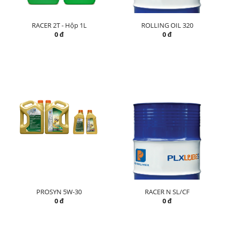
RACER 2T - Hộp 1L
ROLLING OIL 320
0 đ
0 đ
PROSYN 5W-30
RACER N SL/CF
0 đ
0 đ