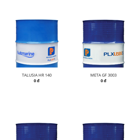
TALUSIA HR 140
META GF 3003
0 đ
0 đ