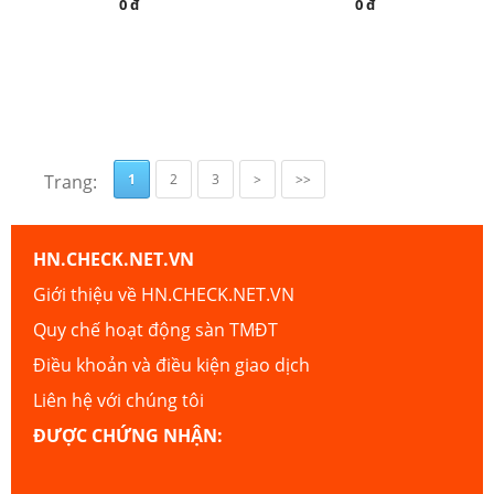
0 đ
0 đ
Trang:
1
2
3
>
>>
HN.CHECK.NET.VN
Giới thiệu về HN.CHECK.NET.VN
Quy chế hoạt động sàn TMĐT
Điều khoản và điều kiện giao dịch
Liên hệ với chúng tôi
ĐƯỢC CHỨNG NHẬN: