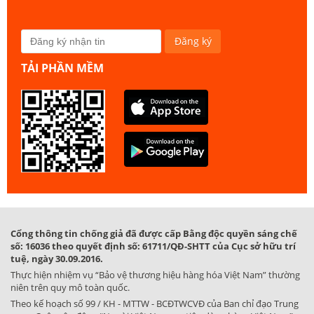
TẢI PHẦN MỀM
Cổng thông tin chống giả đã được cấp Bằng độc quyền sáng chế
số: 16036 theo quyết định số: 61711/QĐ-SHTT của Cục sở hữu trí
tuệ, ngày 30.09.2016.
Thực hiện nhiệm vụ “Bảo vệ thương hiệu hàng hóa Việt Nam” thường
niên trên quy mô toàn quốc.
Theo kế hoạch số 99 / KH - MTTW - BCĐTWCVĐ của Ban chỉ đạo Trung