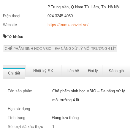
P.Trung Văn, Q.Nam Từ Liêm, Tp. Hà Nội
Điện thoại
024.3245.4050
Website
https://tramxanhviet.vn/
Từ khóa:
CHẾ PHẨM SINH HỌC VBIO – ĐA NĂNG XỬ LÝ MÔI TRƯỜNG 4 LÍT
Nhật ký SX
Liên hệ
Đại lý
Đánh giá
Chi tiết
Tên sản phẩm
Chế phẩm sinh học VBIO – Đa năng xử lý
môi trường 4 lít
Hạn sử dụng
Tình trạng
Đang lưu thông
Số lượt đã xác thực
1