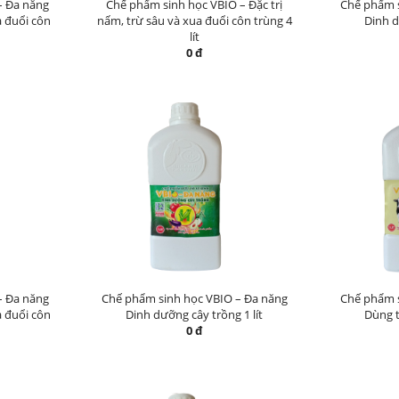
– Đa năng
Chế phẩm sinh học VBIO – Đặc trị
Chế phẩm s
a đuổi côn
nấm, trừ sâu và xua đuổi côn trùng 4
Dinh d
lít
0 đ
– Đa năng
Chế phẩm sinh học VBIO – Đa năng
Chế phẩm s
a đuổi côn
Dinh dưỡng cây trồng 1 lít
Dùng t
0 đ