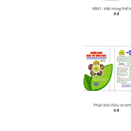
VBIO - Việt Hùng thế 
0 đ
Phân bón hữu cơ sin
0 đ