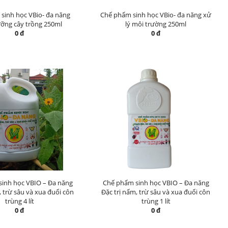
sinh học VBio- đa năng
Chế phẩm sinh học VBio- đa năng xử
ỡng cây trồng 250ml
lý môi trường 250ml
0 đ
0 đ
inh học VBIO – Đa năng
Chế phẩm sinh học VBIO – Đa năng
, trừ sâu và xua đuổi côn
Đặc trị nấm, trừ sâu và xua đuổi côn
trùng 4 lít
trùng 1 lít
0 đ
0 đ