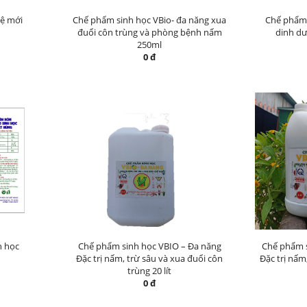
hệ mới
Chế phẩm sinh học VBio- đa năng xua
Chế phẩm 
đuổi côn trùng và phòng bệnh nấm
dinh dư
250ml
0 đ
h học
Chế phẩm sinh học VBIO – Đa năng
Chế phẩm s
Đặc trị nấm, trừ sâu và xua đuổi côn
Đặc trị nấm
trùng 20 lít
0 đ