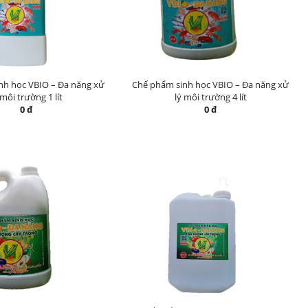
nh học VBIO – Đa năng xử
Chế phẩm sinh học VBIO – Đa năng xử
 môi trường 1 lít
lý môi trường 4 lít
0 đ
0 đ