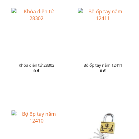
Khóa điện tử 28302
Bộ ốp tay nắm 12411
0 đ
0 đ