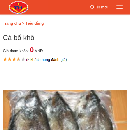
Tin mới
Togg
navi
Trang chủ
>
Tiêu dùng
Cá bổ khô
0
Giá tham khảo:
VNĐ