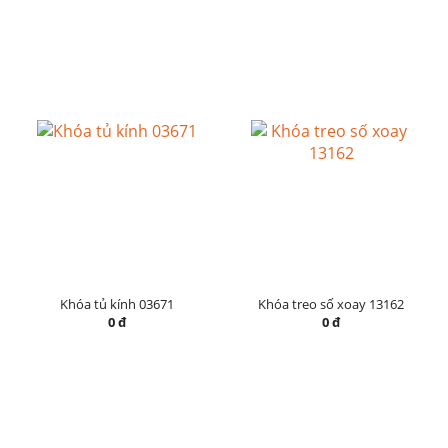
Khóa tủ kính 03671
Khóa treo số xoay 13162
0 đ
0 đ