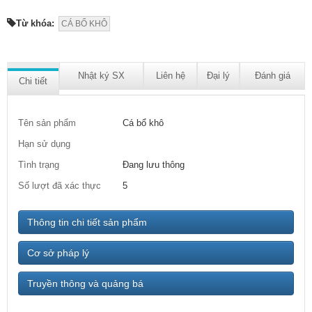
Từ khóa:
CÁ BỔ KHÔ
Nhật ký SX
Liên hệ
Đại lý
Đánh giá
Chi tiết
Tên sản phẩm
Cá bổ khô
Hạn sử dụng
Tình trạng
Đang lưu thông
Số lượt đã xác thực
5
Thông tin chi tiết sản phẩm
Cơ sở pháp lý
Truyền thông và quảng bá