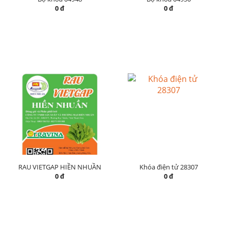
0 đ
0 đ
RAU VIETGAP HIỀN NHUẦN
Khóa điện tử 28307
0 đ
0 đ