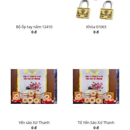
Bộ ốp tay nắm 12410
Khóa 01063
0 đ
0 đ
Yến sào Xứ Thanh
Tổ Yến Sào Xứ Thanh
0 đ
0 đ