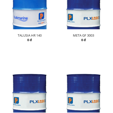
TALUSIA HR 140
META GF 3003
0 đ
0 đ