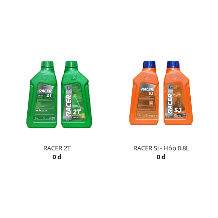
RACER 2T
RACER SJ - Hộp 0.8L
0 đ
0 đ