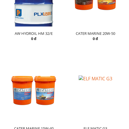
AW HYDROIL HM 32/E
CATER MARINE 20W-50
0 đ
0 đ
CATER MARINE 15W-40
ELF MATIC G3