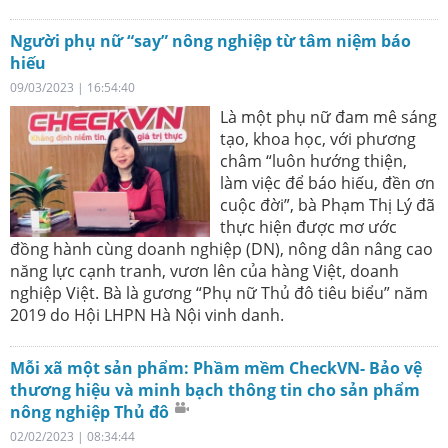
Người phụ nữ “say” nông nghiệp từ tâm niệm báo
hiếu
09/03/2023 | 16:54:40
Là một phụ nữ đam mê sáng
tạo, khoa học, với phương
châm “luôn hướng thiện,
làm việc để báo hiếu, đền ơn
cuộc đời”, bà Phạm Thị Lý đã
thực hiện được mơ ước
đồng hành cùng doanh nghiệp (DN), nông dân nâng cao
năng lực cạnh tranh, vươn lên của hàng Việt, doanh
nghiệp Việt. Bà là gương “Phụ nữ Thủ đô tiêu biểu” năm
2019 do Hội LHPN Hà Nội vinh danh.
Mỗi xã một sản phẩm: Phầm mềm CheckVN- Bảo vệ
thương hiệu và minh bạch thông tin cho sản phẩm
nông nghiệp Thủ đô
02/02/2023 | 08:34:44