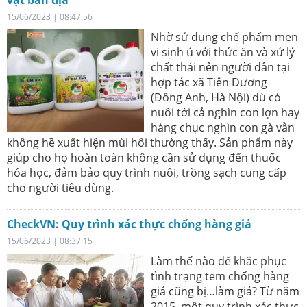
vật bản địa
15/06/2023 | 08:47:56
Nhờ sử dụng chế phẩm men
vi sinh ủ với thức ăn và xử lý
chất thải nên người dân tại
hợp tác xã Tiên Dương
(Đông Anh, Hà Nội) dù có
nuôi tới cả nghìn con lợn hay
hàng chục nghìn con gà vẫn
không hề xuất hiện mùi hôi thường thấy. Sản phẩm này
giúp cho họ hoàn toàn không cần sử dụng đến thuốc
hóa học, đảm bảo quy trình nuôi, trồng sạch cung cấp
cho người tiêu dùng.
CheckVN: Quy trình xác thực chống hàng giả
15/06/2023 | 08:37:15
Làm thế nào để khắc phục
tình trạng tem chống hàng
giả cũng bị…làm giả? Từ năm
2015, một quy trình xác thực