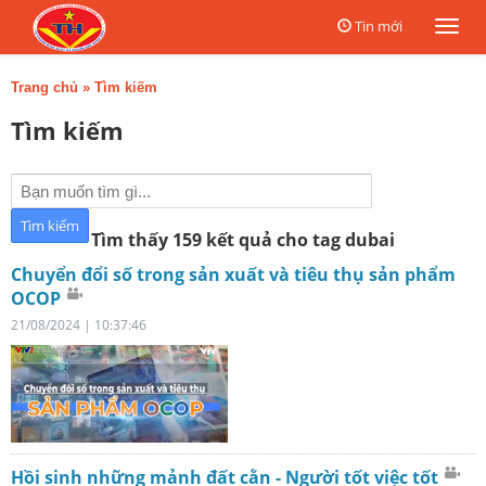
Tin mới
Togg
navi
Trang chủ
»
Tìm kiếm
Tìm kiếm
Tìm thấy 159 kết quả cho tag dubai
Chuyển đổi số trong sản xuất và tiêu thụ sản phẩm
OCOP
21/08/2024 | 10:37:46
Hồi sinh những mảnh đất cằn - Người tốt việc tốt