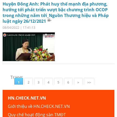
Huyện Đông Anh: Phát huy thế mạnh địa phương,
hướng tới phát triển vượt bậc chương trình OCOP
trong những năm tới_Nguồn Thương hiệu và Pháp
luật ngày 26/12/2021
08/04/2022 | 17:41:13
Trang:
1
2
3
4
5
6
>
>>
HN.CHECK.NET.VN
Giới thiệu về HN.CHECK.NET.VN
Quy chế hoạt động sàn TMĐT