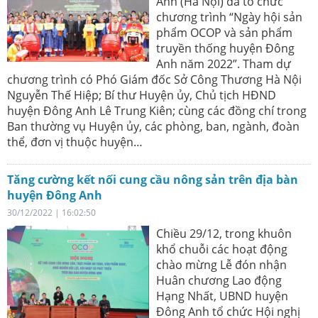
Anh (Hà Nội) đã tổ chức
chương trình “Ngày hội sản
phẩm OCOP và sản phẩm
truyền thống huyện Đông
Anh năm 2022”. Tham dự
chương trình có Phó Giám đốc Sở Công Thương Hà Nội
Nguyễn Thế Hiệp; Bí thư Huyện ủy, Chủ tịch HĐND
huyện Đông Anh Lê Trung Kiên; cùng các đồng chí trong
Ban thường vụ Huyện ủy, các phòng, ban, ngành, đoàn
thể, đơn vị thuộc huyện…
Tăng cường kết nối cung cầu nông sản trên địa bàn
huyện Đông Anh
30/12/2022 | 16:02:50
Chiều 29/12, trong khuôn
khổ chuỗi các hoạt động
chào mừng Lễ đón nhận
Huân chương Lao động
Hạng Nhất, UBND huyện
Đông Anh tổ chức Hội nghị