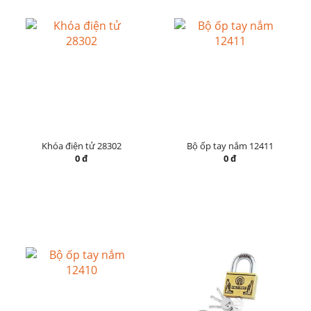
Khóa điện tử 28302
Bộ ốp tay nắm 12411
0 đ
0 đ