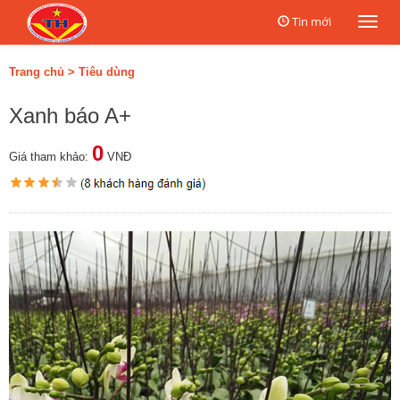
Tin mới
Togg
navi
Trang chủ
>
Tiêu dùng
Xanh báo A+
0
Giá tham khảo:
VNĐ