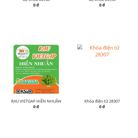
0 đ
0 đ
RAU VIETGAP HIỀN NHUẦN
Khóa điện tử 28307
0 đ
0 đ