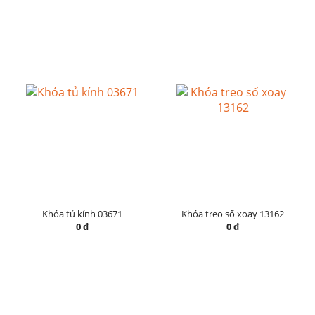
Khóa tủ kính 03671
Khóa treo số xoay 13162
0 đ
0 đ