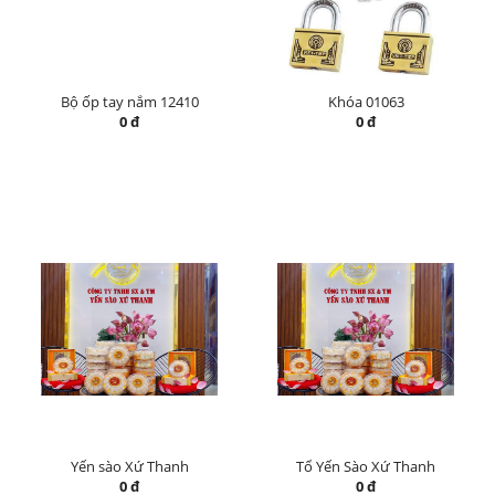
Bộ ốp tay nắm 12410
Khóa 01063
0 đ
0 đ
Yến sào Xứ Thanh
Tổ Yến Sào Xứ Thanh
0 đ
0 đ