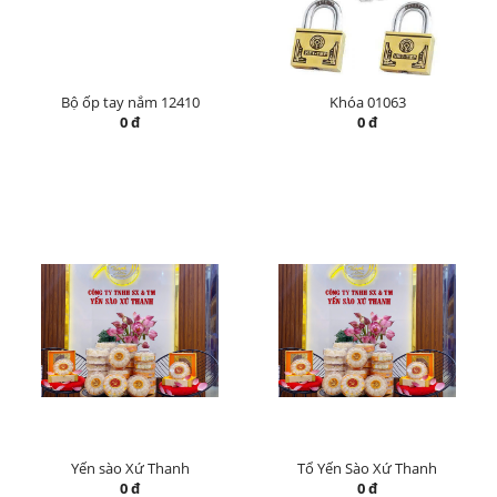
Bộ ốp tay nắm 12410
Khóa 01063
0 đ
0 đ
Yến sào Xứ Thanh
Tổ Yến Sào Xứ Thanh
0 đ
0 đ