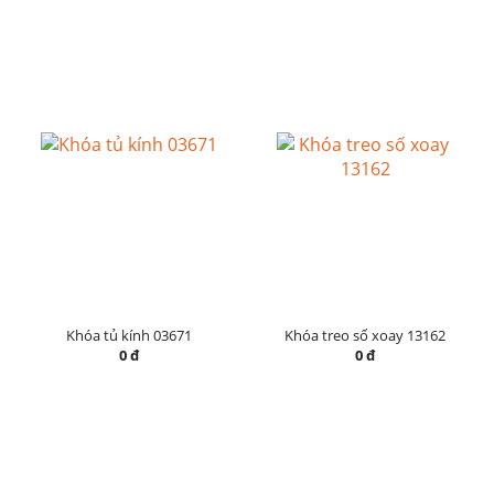
Khóa tủ kính 03671
Khóa treo số xoay 13162
0 đ
0 đ