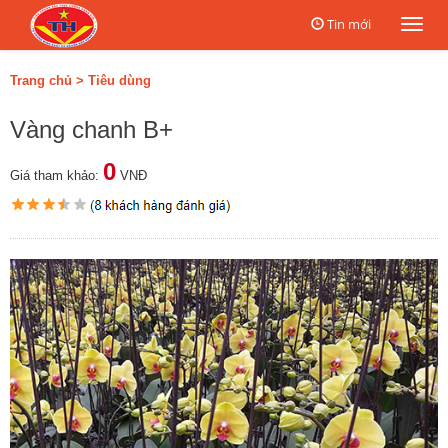
Tin mới
Togg
navi
Trang chủ
>
Tiêu dùng
Vàng chanh B+
0
Giá tham khảo:
VNĐ