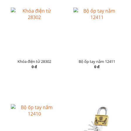
Khóa điện tử 28302
Bộ ốp tay nắm 12411
0 đ
0 đ