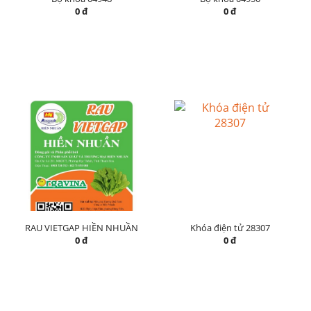
0 đ
0 đ
RAU VIETGAP HIỀN NHUẦN
Khóa điện tử 28307
0 đ
0 đ