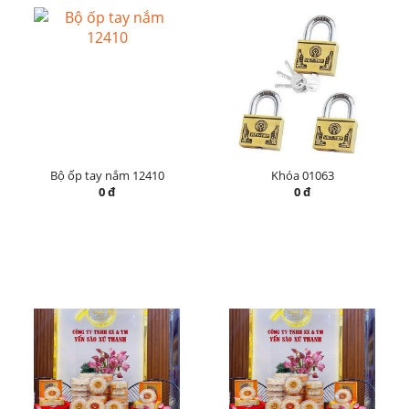
Bộ ốp tay nắm 12410
Khóa 01063
0 đ
0 đ