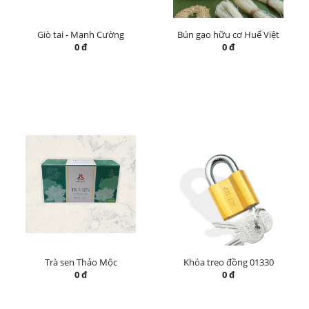
Giò tai - Mạnh Cường
Bún gạo hữu cơ Huế Việt
0 đ
0 đ
Trà sen Thảo Mộc
Khóa treo đồng 01330
0 đ
0 đ