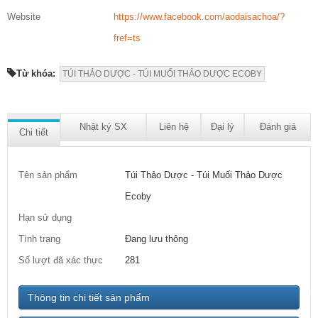
Website
https://www.facebook.com/aodaisachoa/?
fref=ts
Từ khóa:
TÚI THẢO DƯỢC - TÚI MUỐI THẢO DƯỢC ECOBY
Nhật ký SX
Liên hệ
Đại lý
Đánh giá
Chi tiết
Tên sản phẩm
Túi Thảo Dược - Túi Muối Thảo Dược
Ecoby
Hạn sử dụng
Tình trạng
Đang lưu thông
Số lượt đã xác thực
281
Thông tin chi tiết sản phẩm