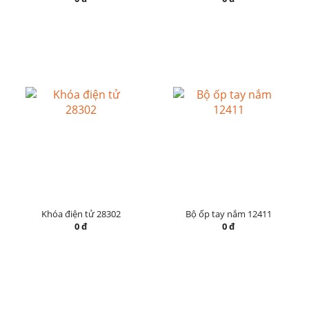
Khóa điện tử 28302
Bộ ốp tay nắm 12411
0 đ
0 đ