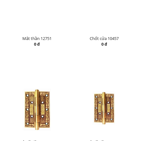
Mắt thần 12751
Chốt cửa 10457
0 đ
0 đ