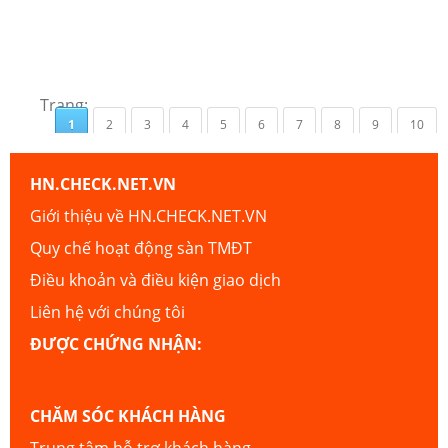
Trang:
1
2
3
4
5
6
7
8
9
10
HN.CHECK.NET.VN
Giới thiệu về HN.CHECK.NET.VN
Quy chế hoạt động sàn TMĐT
Điều khoản và điều kiện giao dịch
Liên hệ với chúng tôi
ĐƯỢC CHỨNG NHẬN:
CHĂM SÓC KHÁCH HÀNG