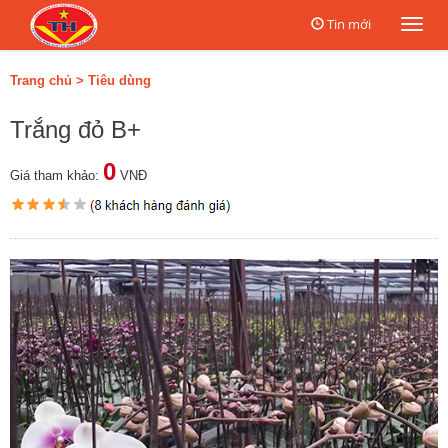
Tin mới
Togg
navi
Trang chủ
>
Tiêu dùng
Trắng đỏ B+
0
Giá tham khảo:
VNĐ