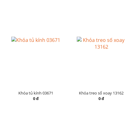
Khóa tủ kính 03671
Khóa treo số xoay 13162
0 đ
0 đ