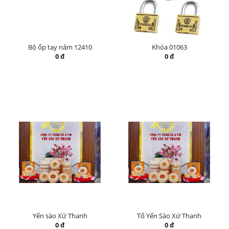
Bộ ốp tay nắm 12410
Khóa 01063
0 đ
0 đ
Yến sào Xứ Thanh
Tổ Yến Sào Xứ Thanh
0 đ
0 đ