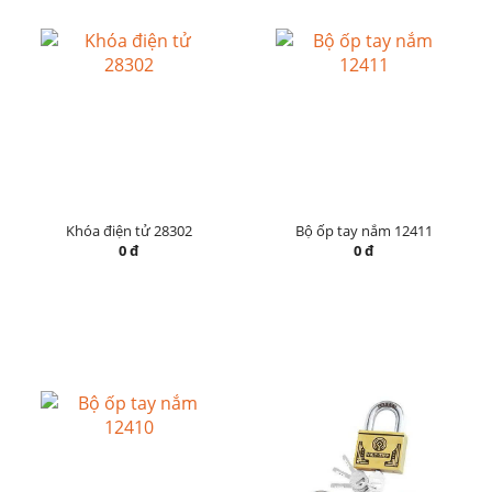
Khóa điện tử 28302
Bộ ốp tay nắm 12411
0 đ
0 đ