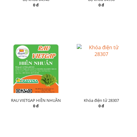
0 đ
0 đ
RAU VIETGAP HIỀN NHUẦN
Khóa điện tử 28307
0 đ
0 đ