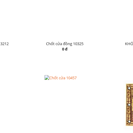
3212
Chốt cửa đồng 10325
KHÓ
0 đ