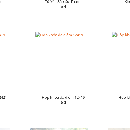
h
Tổ Yến Sào Xứ Thanh
Khó
0 đ
2421
Hộp khóa đa điểm 12419
Hộp k
0 đ