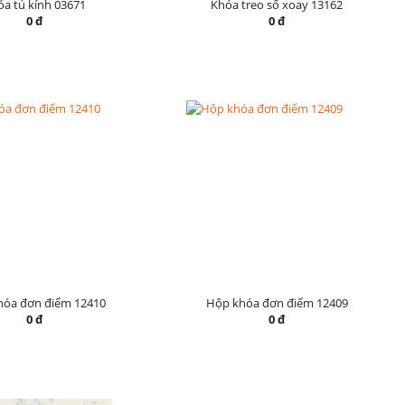
a tủ kính 03671
Khóa treo số xoay 13162
0 đ
0 đ
hóa đơn điểm 12410
Hộp khóa đơn điểm 12409
0 đ
0 đ