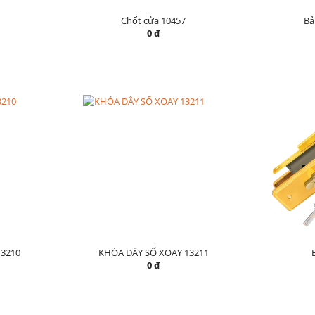
Chốt cửa 10457
Bả
0 đ
3210
KHÓA DÂY SỐ XOAY 13211
0 đ