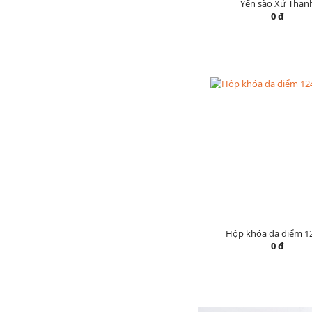
Yến sào Xứ Than
0 đ
Hộp khóa đa điểm 1
0 đ