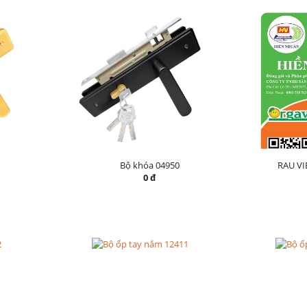
Bộ khóa 04950
RAU V
0 đ