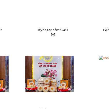
02
Bộ ốp tay nắm 12411
Bộ 
0 đ