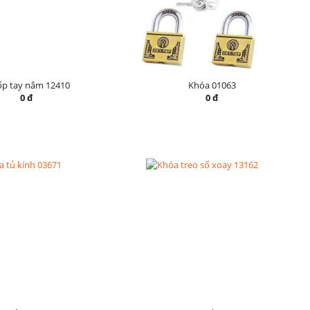
ốp tay nắm 12410
Khóa 01063
0 đ
0 đ