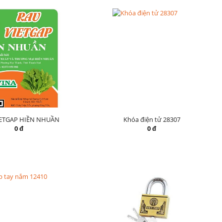
IETGAP HIỀN NHUẦN
Khóa điện tử 28307
0 đ
0 đ