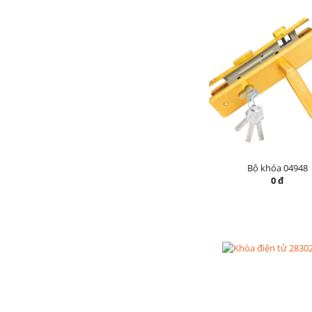
Bộ khóa 04948
0 đ