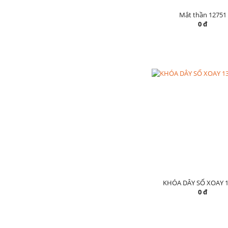
Mắt thần 12751
0 đ
KHÓA DÂY SỐ XOAY 1
0 đ