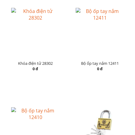
Khóa điện tử 28302
Bộ ốp tay nắm 12411
0 đ
0 đ