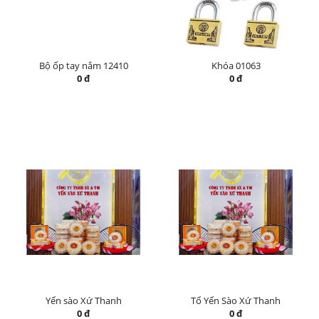
Bộ ốp tay nắm 12410
Khóa 01063
0 đ
0 đ
Yến sào Xứ Thanh
Tổ Yến Sào Xứ Thanh
0 đ
0 đ