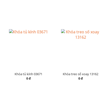
Khóa tủ kính 03671
Khóa treo số xoay 13162
0 đ
0 đ