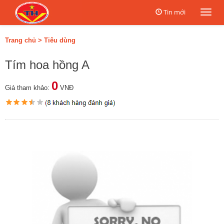
Tin mới
Togg
navi
Trang chủ
>
Tiêu dùng
Tím hoa hồng A
0
Giá tham khảo:
VNĐ