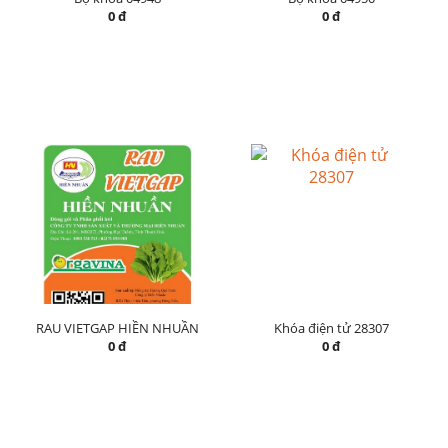
0 đ
0 đ
RAU VIETGAP HIỀN NHUẦN
Khóa điện tử 28307
0 đ
0 đ