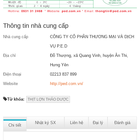
Thông tin nhà cung cấp
Nhà cung cấp
CÔNG TY CỔ PHẦN THƯƠNG MẠI VÀ DỊCH
VỤ P.E.D
Địa chỉ
Đỗ Thượng, xã Quang Vinh, huyện Ân Thi,
Hưng Yên
Điện thoại
02213 837 899
Website
http://ped.com.vn/
Từ khóa:
THỊT LỢN THẢO DƯỢC
Nhật ký SX
Liên hệ
Đại lý
Đánh giá
Chi tiết