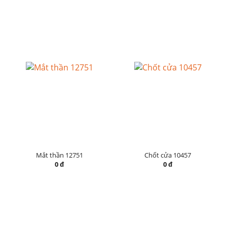
Mắt thần 12751
Chốt cửa 10457
0 đ
0 đ