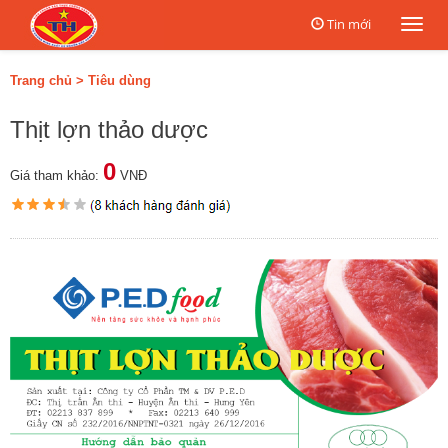
Tin mới
Togg
navi
Trang chủ
>
Tiêu dùng
Thịt lợn thảo dược
0
Giá tham khảo:
VNĐ