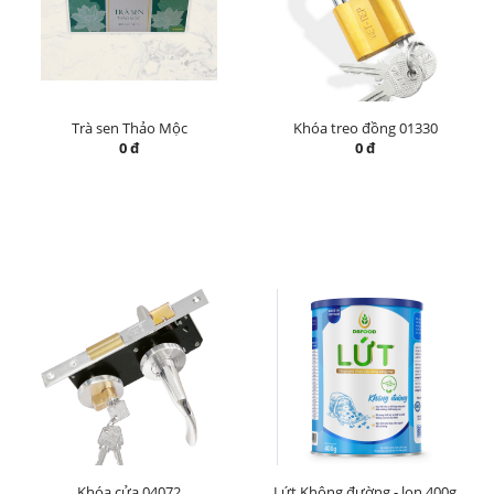
Trà sen Thảo Mộc
Khóa treo đồng 01330
0 đ
0 đ
Khóa cửa 04072
Lứt Không đường - lon 400g