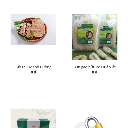
Giò tai - Mạnh Cường
Bún gạo hữu cơ Huế Việt
0 đ
0 đ