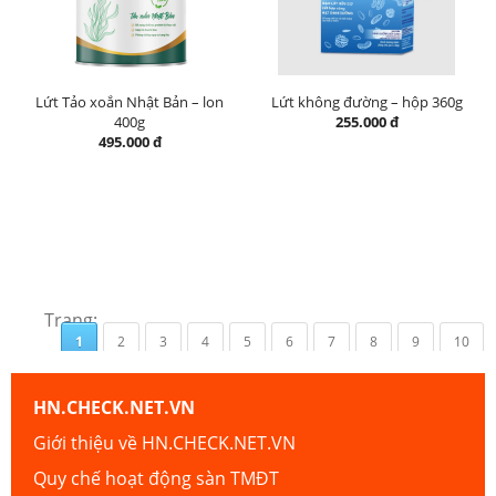
Lứt Tảo xoắn Nhật Bản – lon
Lứt không đường – hộp 360g
400g
255.000 đ
495.000 đ
Trang:
1
2
3
4
5
6
7
8
9
10
HN.CHECK.NET.VN
Giới thiệu về HN.CHECK.NET.VN
Quy chế hoạt động sàn TMĐT