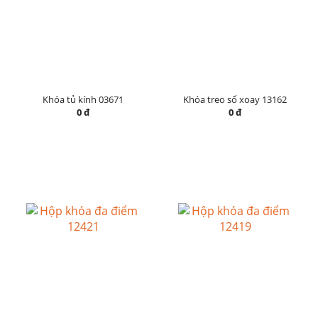
Khóa tủ kính 03671
Khóa treo số xoay 13162
0 đ
0 đ