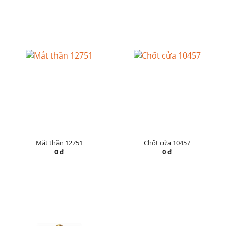
Mắt thần 12751
Chốt cửa 10457
0 đ
0 đ