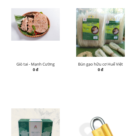
Giò tai - Mạnh Cường
Bún gạo hữu cơ Huế Việt
0 đ
0 đ