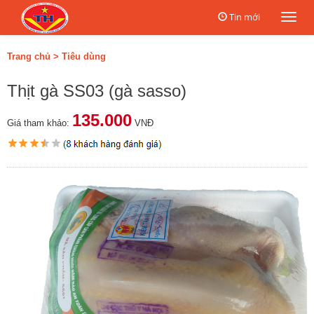
Tin mới
Togg
navi
Trang chủ
>
Tiêu dùng
Thịt gà SS03 (gà sasso)
135.000
Giá tham khảo:
VNĐ