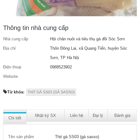
Thông tin nhà cung cấp
Nhà cung cấp
Hội chăn nuôi và tiêu thụ gà đồi Sóc Sơn
Địa chỉ
Thôn Đông Lai, xã Quang Tiến, huyện Sóc
Sơn, TP Hà Nội
Điện thoại
0988523902
Website
Từ khóa:
THỊT GÀ SS03 (GÀ SASSO)
Nhật ký SX
Liên hệ
Đại lý
Đánh giá
Chi tiết
Tên sản phẩm
Thịt gà SS03 (gà sasso)