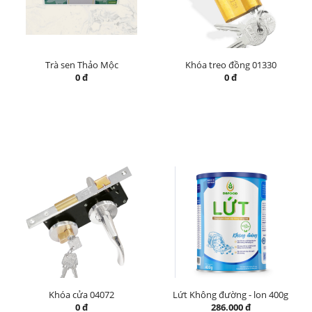
Trà sen Thảo Mộc
Khóa treo đồng 01330
0 đ
0 đ
Khóa cửa 04072
Lứt Không đường - lon 400g
0 đ
286.000 đ