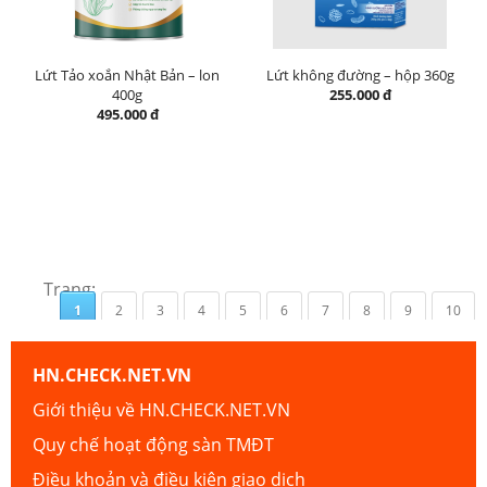
Lứt Tảo xoắn Nhật Bản – lon
Lứt không đường – hộp 360g
400g
255.000 đ
495.000 đ
Trang:
1
2
3
4
5
6
7
8
9
10
HN.CHECK.NET.VN
Giới thiệu về HN.CHECK.NET.VN
Quy chế hoạt động sàn TMĐT
Điều khoản và điều kiện giao dịch