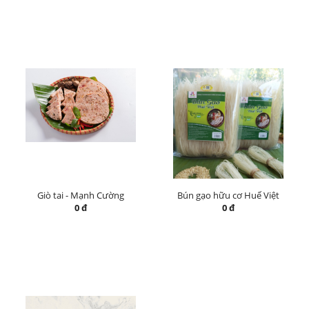
Giò tai - Mạnh Cường
Bún gạo hữu cơ Huế Việt
0 đ
0 đ