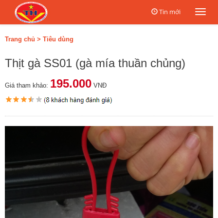
Tin mới
Togg
navi
Trang chủ
>
Tiêu dùng
Thịt gà SS01 (gà mía thuần chủng)
195.000
Giá tham khảo:
VNĐ