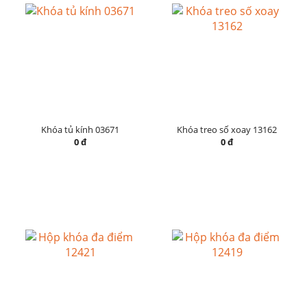
Khóa tủ kính 03671
Khóa treo số xoay 13162
0 đ
0 đ