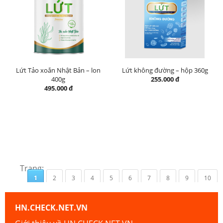
Lứt Tảo xoắn Nhật Bản – lon
Lứt không đường – hộp 360g
400g
255.000 đ
495.000 đ
Trang:
1
2
3
4
5
6
7
8
9
10
HN.CHECK.NET.VN