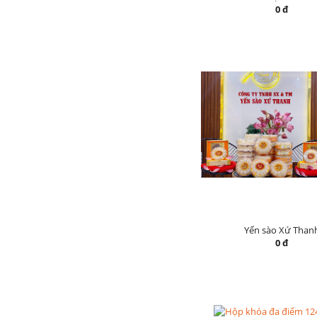
0 đ
Yến sào Xứ Than
0 đ