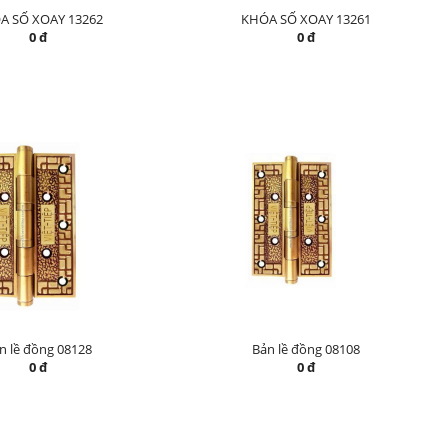
A SỐ XOAY 13262
KHÓA SỐ XOAY 13261
0 đ
0 đ
n lề đồng 08128
Bản lề đồng 08108
0 đ
0 đ