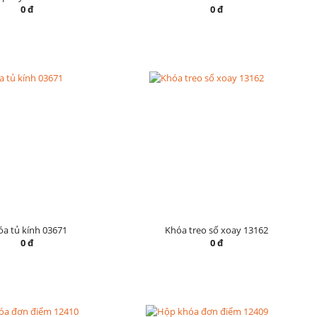
0 đ
0 đ
a tủ kính 03671
Khóa treo số xoay 13162
0 đ
0 đ