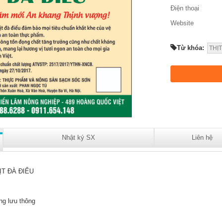
Điện thoại
Website
Từ khóa:
THỊT
Nhật ký SX
Liên hệ
ỊT ĐÀ ĐIỂU
ng lưu thông