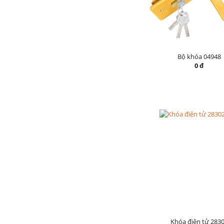
Bộ khóa 04948
0 đ
Khóa điện tử 283