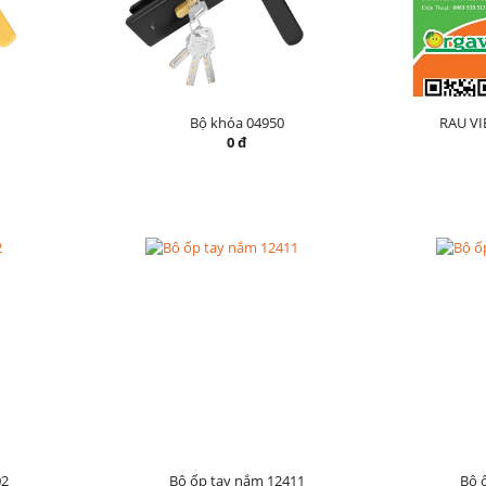
Bộ khóa 04950
RAU V
0 đ
02
Bộ ốp tay nắm 12411
Bộ 