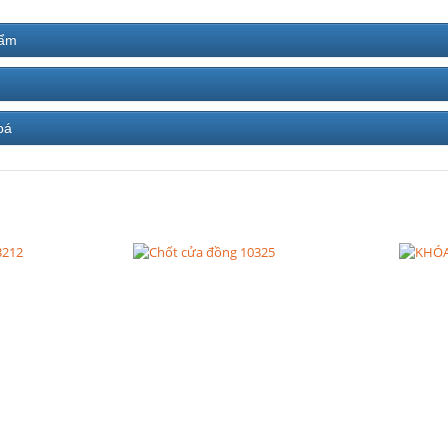
hẩm
bá