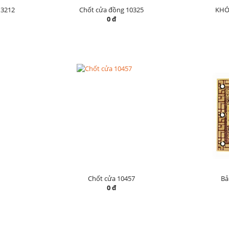
3212
Chốt cửa đồng 10325
KHÓ
0 đ
Chốt cửa 10457
Bả
0 đ