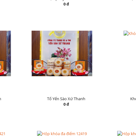
0 đ
h
Tổ Yến Sào Xứ Thanh
Khó
0 đ