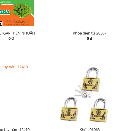
IETGAP HIỀN NHUẦN
Khóa điện tử 28307
0 đ
0 đ
ốp tay nắm 12410
Khóa 01063