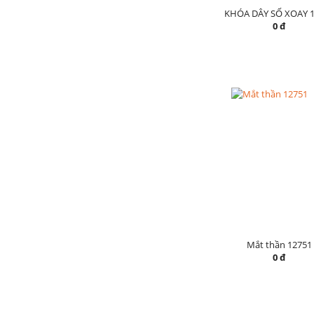
KHÓA DÂY SỐ XOAY 1
0 đ
Mắt thần 12751
0 đ