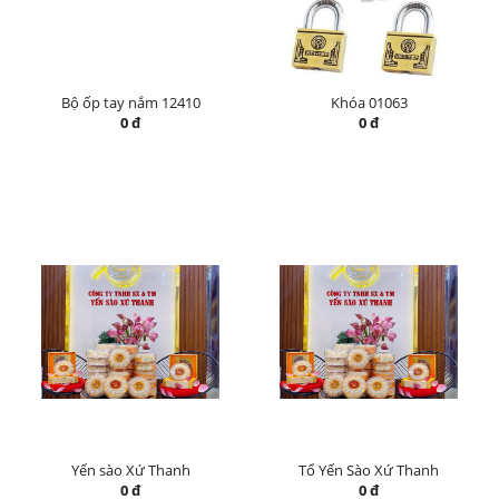
Bộ ốp tay nắm 12410
Khóa 01063
0 đ
0 đ
Yến sào Xứ Thanh
Tổ Yến Sào Xứ Thanh
0 đ
0 đ