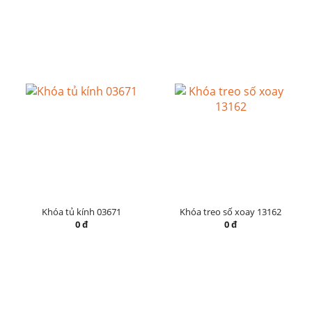
Khóa tủ kính 03671
Khóa treo số xoay 13162
0 đ
0 đ