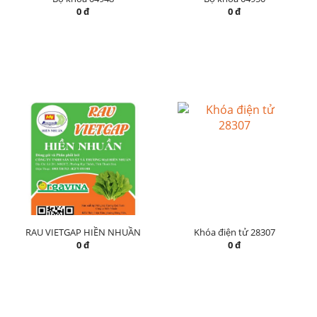
0 đ
0 đ
RAU VIETGAP HIỀN NHUẦN
Khóa điện tử 28307
0 đ
0 đ