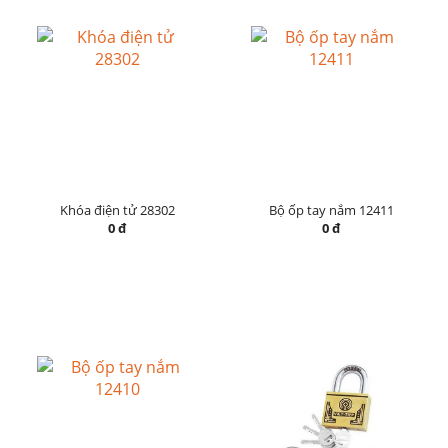
Khóa điện tử 28302
Bộ ốp tay nắm 12411
0 đ
0 đ