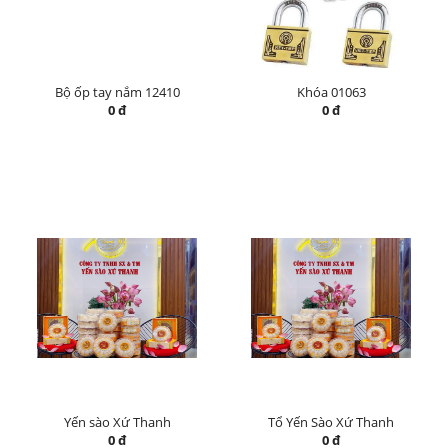
Bộ ốp tay nắm 12410
Khóa 01063
0 đ
0 đ
Yến sào Xứ Thanh
Tổ Yến Sào Xứ Thanh
0 đ
0 đ