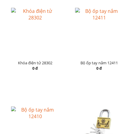
Khóa điện tử 28302
Bộ ốp tay nắm 12411
0 đ
0 đ