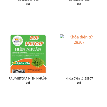
0 đ
0 đ
RAU VIETGAP HIỀN NHUẦN
Khóa điện tử 28307
0 đ
0 đ