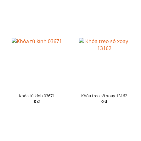
Khóa tủ kính 03671
Khóa treo số xoay 13162
0 đ
0 đ