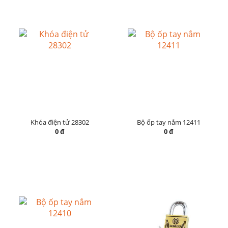
Khóa điện tử 28302
Bộ ốp tay nắm 12411
0 đ
0 đ