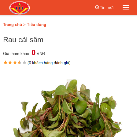
Tin mới
Togg
navi
Trang chủ
>
Tiêu dùng
Rau cải sâm
0
Giá tham khảo:
VNĐ