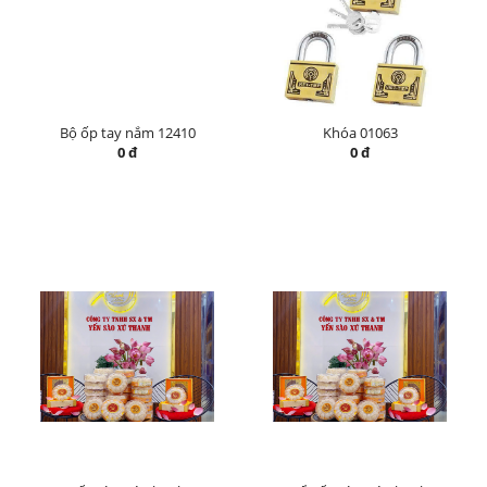
Bộ ốp tay nắm 12410
Khóa 01063
0 đ
0 đ