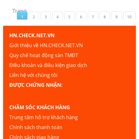
Trang:
1
2
3
4
5
6
7
8
9
10
HN.CHECK.NET.VN
Giới thiệu về HN.CHECK.NET.VN
Quy chế hoạt động sàn TMĐT
Điều khoản và điều kiện giao dịch
Liên hệ với chúng tôi
ĐƯỢC CHỨNG NHẬN:
CHĂM SÓC KHÁCH HÀNG
Trung tâm hỗ trợ khách hàng
Chính sách thanh toán
Chính sách giao hàng