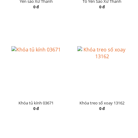
Yến sào Xứ Thanh
Tổ Yến Sào Xứ Thanh
0 đ
0 đ
Khóa tủ kính 03671
Khóa treo số xoay 13162
0 đ
0 đ