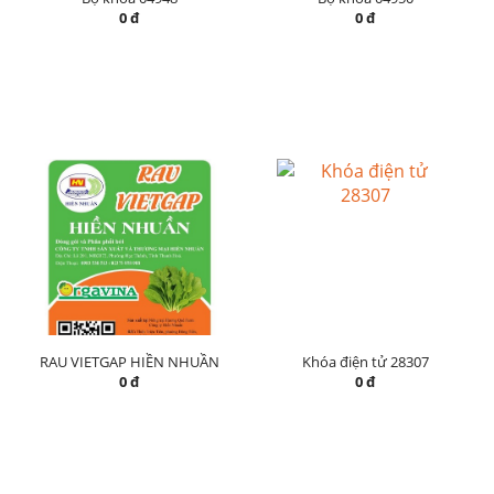
0 đ
0 đ
RAU VIETGAP HIỀN NHUẦN
Khóa điện tử 28307
0 đ
0 đ