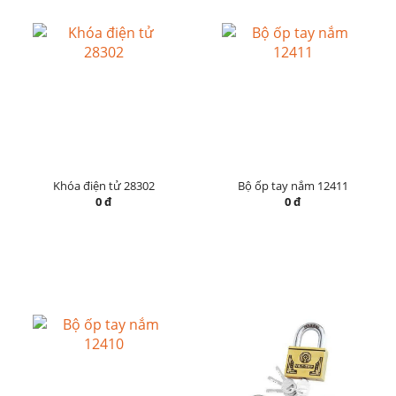
Khóa điện tử 28302
Bộ ốp tay nắm 12411
0 đ
0 đ