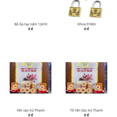
Bộ ốp tay nắm 12410
Khóa 01063
0 đ
0 đ
Yến sào Xứ Thanh
Tổ Yến Sào Xứ Thanh
0 đ
0 đ