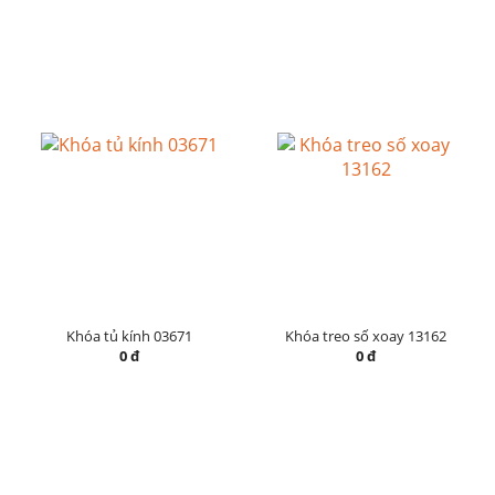
Khóa tủ kính 03671
Khóa treo số xoay 13162
0 đ
0 đ